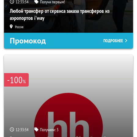
12:33:52
Получи первым!
Любой трансфер от сервиса заказа трансферов из
аэропортов i'way
Россия
Промокод
ПОДРОБНЕЕ
-100
%
12:33:52
Получили:
3