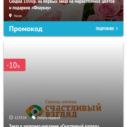
Скидка 1000р. на первый заказ на маркетплейсе цветов
и подарков «Флаувау»
Россия
Промокод
ПОДРОБНЕЕ
-10
%
12:33:52
Получи первым!
Заказ в интернет-магазине «Счастливый взгляд»