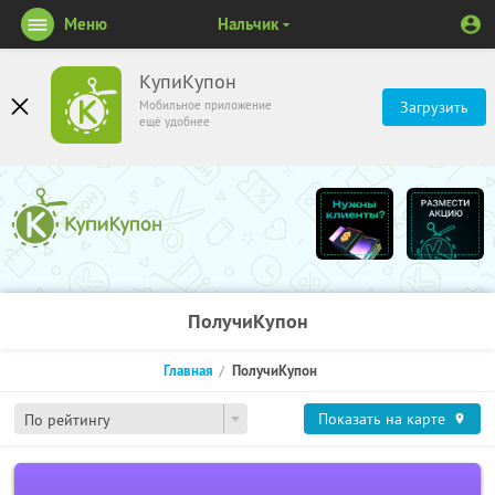
Меню
Нальчик
КупиКупон
Мобильное приложение
Загрузить
ещё удобнее
ПолучиКупон
Главная
ПолучиКупон
Показать на карте
По рейтингу