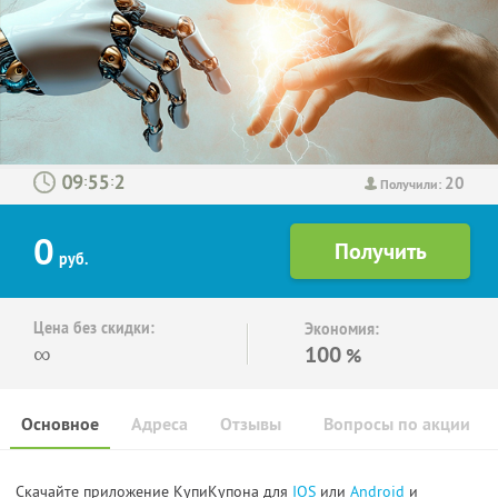
20
:
:
Получили:
0
руб.
Цена без скидки:
Экономия:
∞
100
%
Основное
Адреса
Отзывы
Вопросы по акции
Скачайте приложение КупиКупона для
IOS
или
Android
и