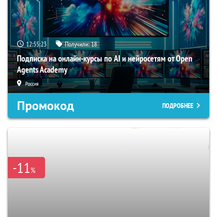
12:55:22
Получили:
18
Подписка на онлайн-курсы по AI и нейросетям от Open
Agents Academy
Россия
Промокод
ПОДРОБНЕЕ
-11
%