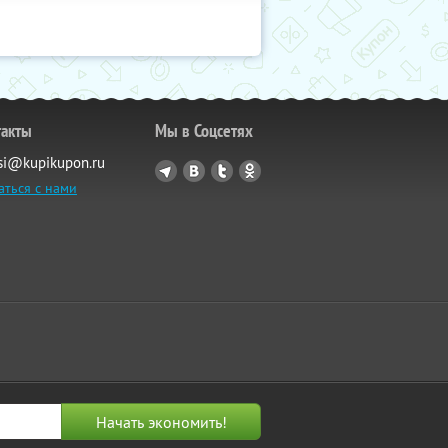
такты
Мы в Соцсетях
si@kupikupon.ru
аться с нами