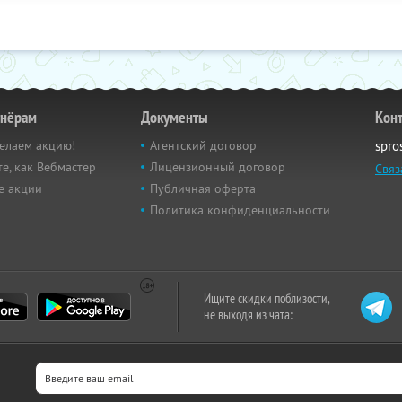
тнёрам
Документы
Кон
елаем акцию!
Агентский договор
spro
е, как Вебмастер
Лицензионный договор
Связ
е акции
Публичная оферта
Политика конфиденциальности
Ищите скидки поблизости,
не выходя из чата: