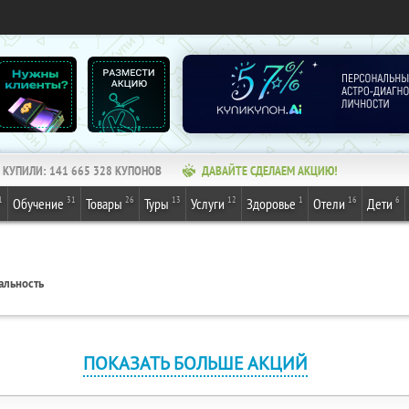
КУПИЛИ:
141 665 328
КУПОНОВ
ДАВАЙТЕ СДЕЛАЕМ АКЦИЮ!
1
31
26
13
12
1
16
6
Обучение
Товары
Туры
Услуги
Здоровье
Отели
Дети
альность
ПОКАЗАТЬ БОЛЬШЕ АКЦИЙ