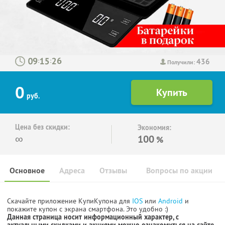
436
:
:
Получили:
0
руб.
Цена без скидки:
Экономия:
∞
100
%
Основное
Адреса
Отзывы
Вопросы по акции
Скачайте приложение КупиКупона для
IOS
или
Android
и
покажите купон с экрана смартфона. Это удобно :)
Данная страница носит информационный характер, с