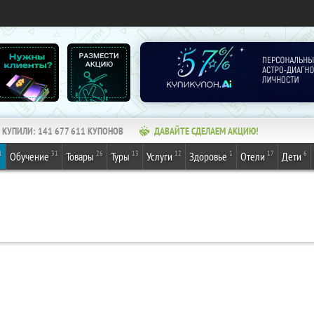
КУПИЛИ:
141 677 611
КУПОНОВ
ДАВАЙТЕ СДЕЛАЕМ АКЦИЮ!
1
31
26
13
12
1
17
6
Обучение
Товары
Туры
Услуги
Здоровье
Отели
Дети