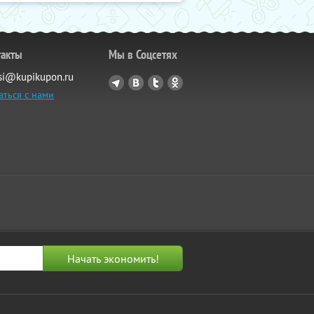
такты
Мы в Соцсетях
si@kupikupon.ru
аться с нами