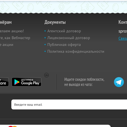
тнёрам
Документы
Кон
елаем акцию!
Агентский договор
spro
е, как Вебмастер
Лицензионный договор
Связ
е акции
Публичная оферта
Политика конфиденциальности
Ищите скидки поблизости,
не выходя из чата: