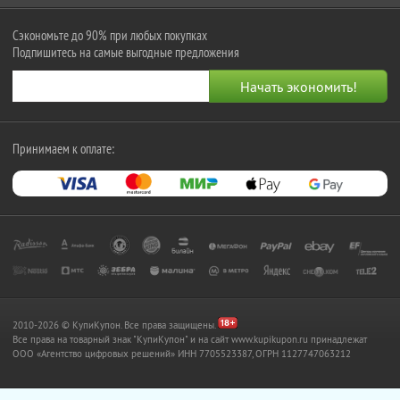
Сэкономьте до 90% при любых покупках
Подпишитесь на самые выгодные предложения
Принимаем к оплате:
2010-2026 © КупиКупон. Все права защищены.
Все права на товарный знак "КупиКупон" и на сайт www.kupikupon.ru принадлежат
OOO «Агентство цифровых решений» ИНН 7705523387, ОГРН 1127747063212