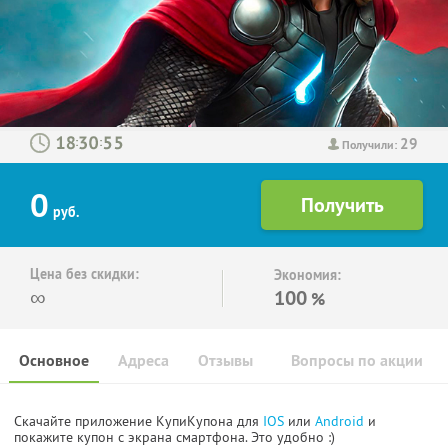
29
:
:
Получили:
0
руб.
Цена без скидки:
Экономия:
∞
100
%
Основное
Адреса
Отзывы
Вопросы по акции
Скачайте приложение КупиКупона для
IOS
или
Android
и
покажите купон с экрана смартфона. Это удобно :)