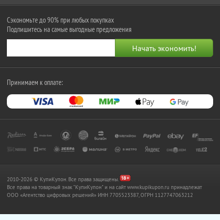
Сэкономьте до 90% при любых покупках
Подпишитесь на самые выгодные предложения
Принимаем к оплате:
2010-2026 © КупиКупон. Все права защищены.
Все права на товарный знак "КупиКупон" и на сайт www.kupikupon.ru принадлежат
OOO «Агентство цифровых решений» ИНН 7705523387, ОГРН 1127747063212