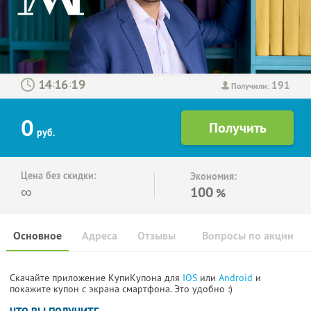
191
:
:
Получили:
0
руб.
Цена без скидки:
Экономия:
∞
100
%
Основное
Адреса
Отзывы
Вопросы по акции
Скачайте приложение КупиКупона для
IOS
или
Android
и
покажите купон с экрана смартфона. Это удобно :)