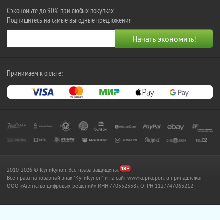
Сэкономьте до 90% при любых покупках
Подпишитесь на самые выгодные предложения
Принимаем к оплате:
2010-2026 © КупиКупон. Все права защищены.
Все права на товарный знак "КупиКупон" и на сайт www.kupikupon.ru принадлежат
OOO «Агентство цифровых решений» ИНН 7705523387, ОГРН 1127747063212