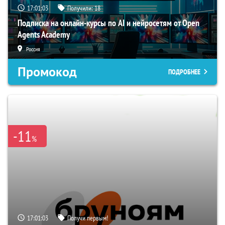
17:01:02
Получили:
18
Подписка на онлайн-курсы по AI и нейросетям от Open
Agents Academy
Россия
Промокод
ПОДРОБНЕЕ
-11
%
17:01:02
Получи первым!