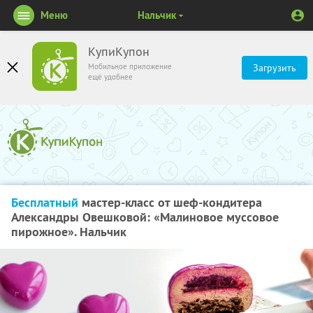
Меню
Нальчик
КупиКупон
Мобильное приложение
Загрузить
ещё удобнее
Бесплатный
мастер-класс от шеф-кондитера
Александры Овешковой: «Малиновое муссовое
пирожное». Нальчик