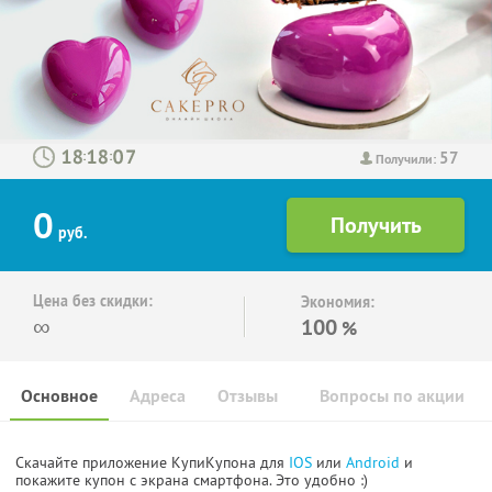
57
:
:
Получили:
0
руб.
Цена без скидки:
Экономия:
∞
100
%
Основное
Адреса
Отзывы
Вопросы по акции
Скачайте приложение КупиКупона для
IOS
или
Android
и
покажите купон с экрана смартфона. Это удобно :)