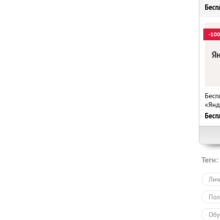
Бесп
-10
Бесп
«Янд
Бесп
Теги:
Лич
Пол
Обу