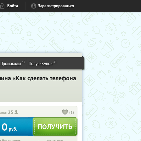
Войти
Зарегистрироваться
48
83
Промокоды
ПолучиКупон
ина «Как сделать телефона
25
(1)
или:
0
руб.
 без скидки: