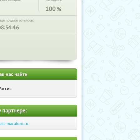
Экономия:
100
%
нца продаж осталось:
:
:
ак нас найти
Россия
 партнере:
est-marafoni.ru