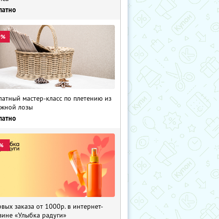
латно
0%
латный мастер-класс по плетению из
жной лозы
латно
%
рвых заказа от 1000р. в интернет-
зине «Улыбка радуги»