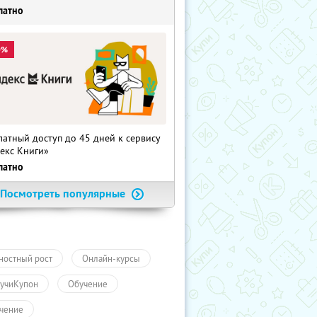
латно
0%
латный доступ до 45 дней к сервису
екс Книги»
латно
Посмотреть популярные
ностный рост
Онлайн-курсы
учиКупон
Обучение
чение