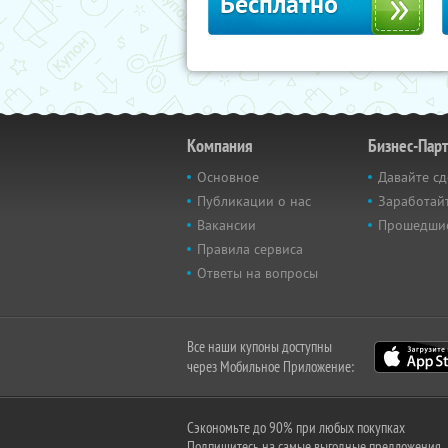
Бесплатно
Компания
Бизнес-Пар
Основное
Давайте сд
Публикации о нас
Заработайт
Вакансии
Прошедши
Правила сервиса
Ответы на вопросы
Все наши купоны доступны
через Мобильное Приложение:
Сэкономьте до 90% при любых покупках
Подпишитесь на самые выгодные предложения