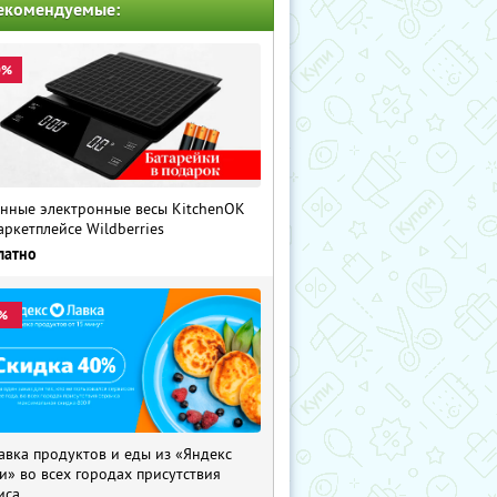
екомендуемые:
0%
нные электронные весы KitchenOK
аркетплейсе Wildberries
латно
%
авка продуктов и еды из «Яндекс
и» во всех городах присутствия
иса