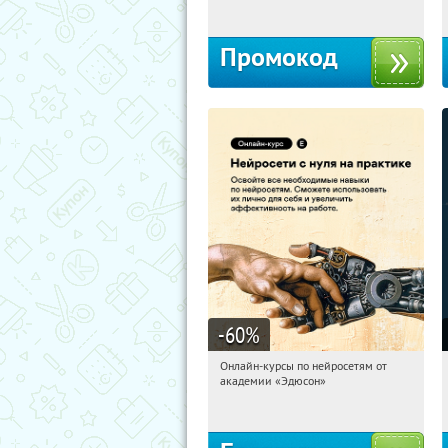
Промокод
-60
%
Онлайн-курсы по нейросетям от
11:54:40
Получили:
6
академии «Эдюсон»
Москва