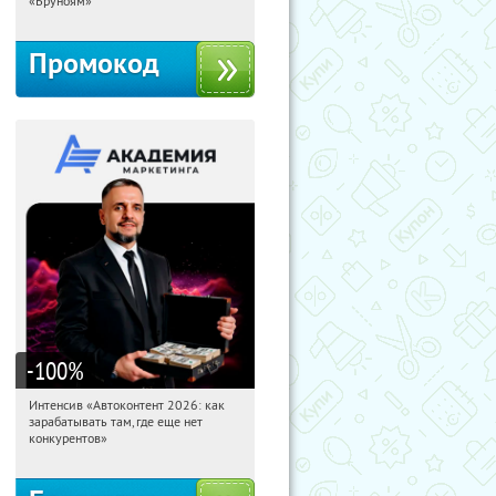
«Бруноям»
Промокод
-100
%
Интенсив «Автоконтент 2026: как
11:54:40
Получили:
4
зарабатывать там, где еще нет
Россия
конкурентов»