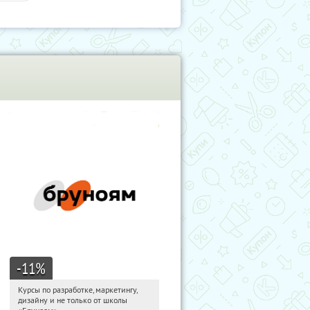
-11
%
Курсы по разработке, маркетингу,
11:54:40
Получи первым!
дизайну и не только от школы
Россия