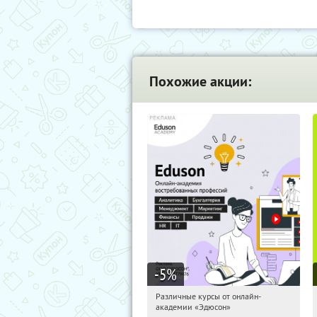
Похожие акции:
-5
%
Различные курсы от онлайн-
11:54:40
Получили:
2
академии «Эдюсон»
Россия