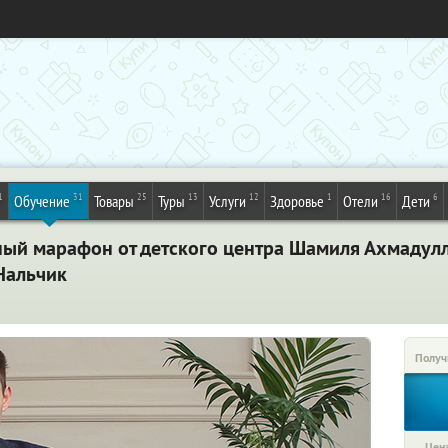
1
31
25
13
12
1
16
6
Обучение
Товары
Туры
Услуги
Здоровье
Отели
Дети
ный марафон от детского центра Шамиля Ахмадулл
Нальчик
Получ
Цена