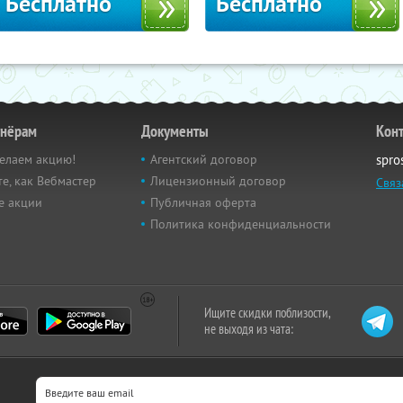
Бесплатно
Бесплатно
тнёрам
Документы
Кон
елаем акцию!
Агентский договор
spro
е, как Вебмастер
Лицензионный договор
Связ
е акции
Публичная оферта
Политика конфиденциальности
Ищите скидки поблизости,
не выходя из чата: