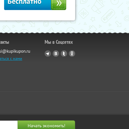
Бесплатно
такты
Мы в Соцсетях
si@kupikupon.ru
аться с нами