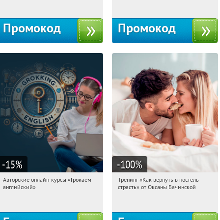
Промокод
Промокод
-15
%
-100
%
Авторские онлайн-курсы «Грокаем
Тренинг «Как вернуть в постель
11:54:40
Получили:
4
11:54:40
Получили:
13
английский»
страсть» от Оксаны Бачинской
Россия
Россия