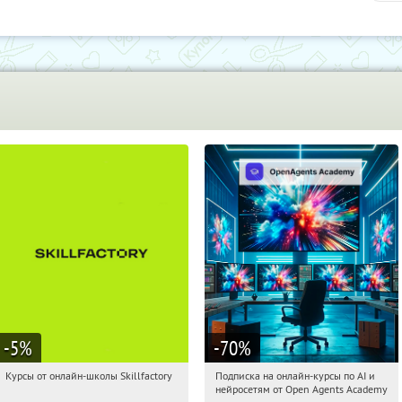
-5
%
-70
%
Курсы от онлайн-школы Skillfactory
Подписка на онлайн-курсы по AI и
11:54:40
Получи первым!
11:54:40
Получили:
18
нейросетям от Open Agents Academy
Россия
Россия