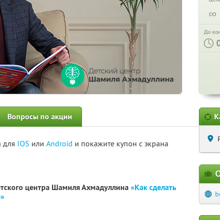
∞
До ко
Вопросы по акции
К
а для
IOS
или
Android
и покажите купон с экрана
О
етского центра Шамиля Ахмадуллина
«Как сделать
b
е»