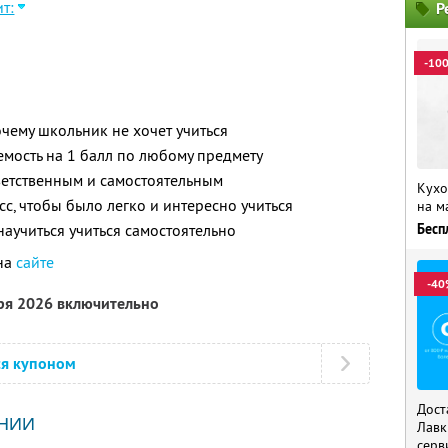
т:
Р
-10
очему школьник не хочет учиться
емость на 1 балл по любому предмету
тветственным и самостоятельным
Кухо
сс, чтобы было легко и интересно учиться
на м
научиться учиться самостоятельно
Бесп
на
сайте
-40
бря 2026 включительно
ся купоном
Дост
НИИ
Лавк
серв