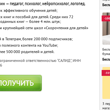
н — педагог, психолог, нейропсихолог, логопед.
Бесп
ик эффективного обучения детей;
 книг и пособий для детей. Среди них 72
-10
оданных книг — более 4 млн. штук;
 и крупнейшей сети школ «Скорочтения для детей»
 в Телеграм, более 200 000 подписчиков;
 полезного контента на YouTube;
Бесп
ее 500 000 родителей и детей.
бума
Бесп
 ограниченной ответственностью “САЛИД”,
ИНН
76
-35
ПОЛУЧИТЬ
3 пе
мага