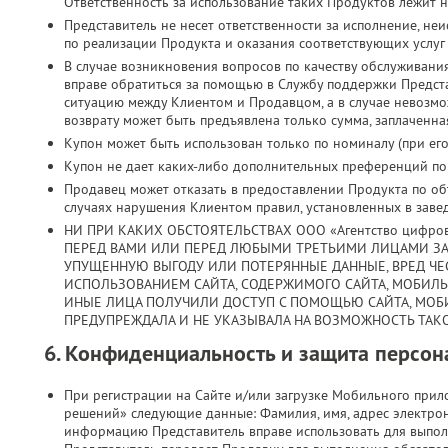
Ответственность за использование таких Продуктов лежит н
Представитель не несет ответственности за исполнение, н
по реализации Продукта и оказания соответствующих услуг
В случае возникновения вопросов по качеству обслуживани
вправе обратиться за помощью в Службу поддержки Предст
ситуацию между Клиентом и Продавцом, а в случае невозмо
возврату может быть предъявлена только сумма, заплаченная
Купон может быть использован только по номиналу (при его 
Купон не дает каких-либо дополнительных преференций по з
Продавец может отказать в предоставлении Продукта по объ
случаях нарушения Клиентом правил, установленных в заве
НИ ПРИ КАКИХ ОБСТОЯТЕЛЬСТВАХ ООО «Агентство цифро
ПЕРЕД ВАМИ ИЛИ ПЕРЕД ЛЮБЫМИ ТРЕТЬИМИ ЛИЦАМИ ЗА
УПУЩЕННУЮ ВЫГОДУ ИЛИ ПОТЕРЯННЫЕ ДАННЫЕ, ВРЕД ЧЕС
ИСПОЛЬЗОВАНИЕМ САЙТА, СОДЕРЖИМОГО САЙТА, МОБИЛ
ИНЫЕ ЛИЦА ПОЛУЧИЛИ ДОСТУП С ПОМОЩЬЮ САЙТА, МОБ
ПРЕДУПРЕЖДАЛА И НЕ УКАЗЫВАЛА НА ВОЗМОЖНОСТЬ ТАКО
6. Конфиденциальность и защита персо
При регистрации на Сайте и/или загрузке Мобильного при
решений» следующие данные: Фамилия, имя, адрес электрон
информацию Представитель вправе использовать для выпол