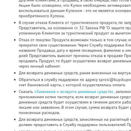
другими Клиентами, а Продавец, в свою очередь, был готов о
Акции было оговорено, что Купон необходимо активировать д
воспользоваться данным Купоном - это не является основа
приобретенного Купона.
В случае отказа Клиента от туристического продукта, по з
Представитель, на основании ст. 32 Закона РФ "О защите пр
уплаченную Клиентом за туристический продукт за вычетом
Отказ от покупки Продукта возможен только в том случае, 
прекратил свое существование. Через Службу поддержки Кл
название Продавца, дату и время посещения, фамилию и имя
дней Представитель выяснит причины отказа в продаже Про
продавать Продукт, то будет осуществлен возврат денежных
через личный кабинет.
Для возврата денежных средств, ранее внесенных на виртуа
Обратиться в службу поддержки по адресу sprosi@kupikupo
счет банковской карты, с которой осуществлялась оплата.
Скачать
«Заявление о возврате денежных средств»
,заполни
приложением копии паспорта, если возврат денежных средс
денежных средств будет осуществлен в течение десяти раб
письме или заявлении. В этом случае, сумма возврата будет
понесенных расходов.
Для возврата денежных средств, зачисленных на расчетный 
должен предоставить в Службу поддержки пользователей Пр