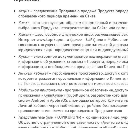
Акция
– предложение Продавца о продаже Продукта определ
определенного периода времени на Сайте.
Заказ
– соответствующим образом оформленный и размещен
выбранного Продукта непосредственно на Сайте или помо
Клиент
– дееспособное физическое лицо, размещающее Зака
Интернет www.kupikupon.ru (далее – Сайт) или в Мобильно
связанных с осуществлением предпринимательской деятельно
юридических лиц» - юридическое лицо или индивидуальный
Купон
– электронное документальное подтверждение оплат
информацию об условиях, стоимости Продукта, порядке оказ
информации), и необходимое к предъявлению Клиентом Пр
Личный кабинет
– персональное пространство, доступ к ко
котором отражается персональная информация о Клиенте, и
на Пользовательском счете, которыми он может воспользов
Мобильное приложение
- программное обеспечение, досту
приложения «КупиКупон» (KupiKupon), разработанного дл
систем Android и Apple iOS, с помощью которого Клиенты м
Личный кабинет через мобильное устройство без посещения
приложение и его элементы принадлежат Представителю
Представитель
(или «KUPIKUPON») – юридическое лицо, учр
Общество с ограниченной ответственностью «Агентство ц
www.kupikupon.ru и Мобильной приложением «КупиКупон»