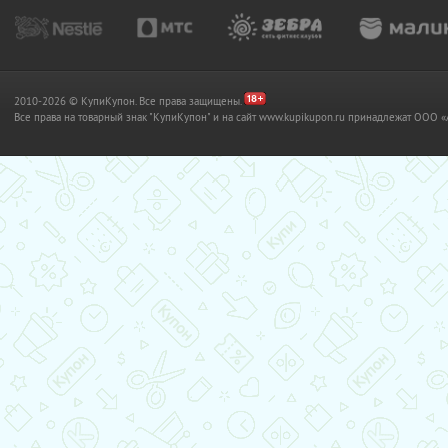
2010-2026 © КупиКупон. Все права защищены.
Все права на товарный знак "КупиКупон" и на сайт www.kupikupon.ru принадлежат OO