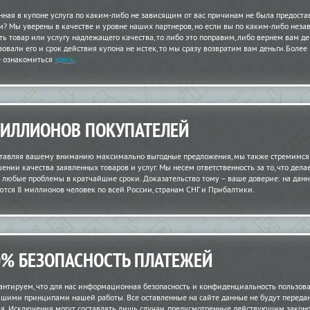
нная в купоне услуга по каким-либо не зависящим от вас причинам не была предост
м? Мы уверены в качестве и уровне наших партнеров, но если вы по каким-либо неза
ть товар или услугу надлежащего качества, то либо это поправим, либо вернем вам ден
зовали его и срок действия купона не истек, то мы сразу возвратим вам деньги.Более
 ознакомиться
здесь
.
МИЛЛИОНОВ ПОКУПАТЕЛЕЙ
тавляя вашему вниманию максимально выгодные предложения, мы также стремимся
шении качества заявленных товаров и услуг. Мы несем ответственность за то, что дела
 любые проблемы в кратчайшие сроки. Доказательство тому – ваше доверие: на да
ются 8 миллионов человек по всей России, странам СНГ и Прибалтики.
0% БЕЗОПАСНОСТЬ ПЛАТЕЖЕЙ
антируем, что для нас информационная безопасность и конфиденциальность пользов
шими принципами нашей работы. Все оставленные на сайте данные не будут переда
ия. Исключения могут составлять лишь случаи, предусмотренные действующим закон