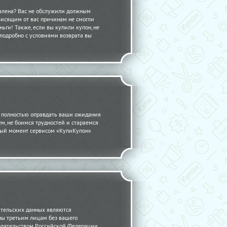
авлена? Вас не обслужили должным
висящим от вас причинам не смогли
ьги! Также, если вы купили купон, не
 подробно с условиями возврата вы
 полностью оправдать ваши ожидания
ем, не боимся трудностей и стараемся
нный момент сервисом «КупиКупон»
ательских данных являются
ны третьим лицам без вашего
одательством Российской Федерации.