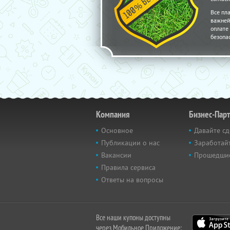
Все пл
важней
оплате 
безопа
Компания
Бизнес-Пар
Основное
Давайте сд
Публикации о нас
Заработайт
Вакансии
Прошедши
Правила сервиса
Ответы на вопросы
Все наши купоны доступны
через Мобильное Приложение: