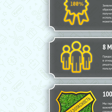
Заявле
образо
получи
исполь
можете
8 
Предос
в отно
решать
пользу
10
Мы гар
важней
соглас