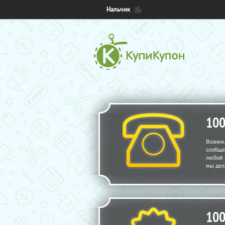
Нальчик
10
Возник
сообще
любой 
мы дел
10