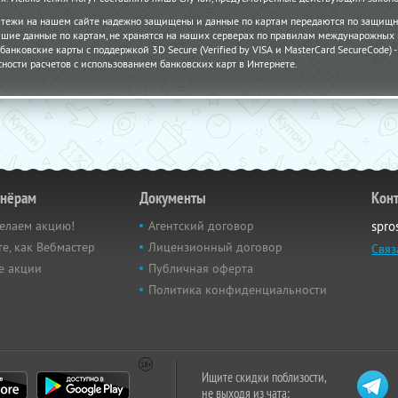
атежи на нашем сайте надежно защищены и данные по картам передаются по защищн
шие данные по картам, не хранятся на наших серверах по правилам междунарожных
банковские карты с поддержкой 3D Secure (Verified by VISA и MasterCard SecureCode)
сности расчетов с использованием банковских карт в Интернете.
тнёрам
Документы
Кон
елаем акцию!
Агентский договор
spro
е, как Вебмастер
Лицензионный договор
Связ
е акции
Публичная оферта
Политика конфиденциальности
Ищите скидки поблизости,
не выходя из чата: