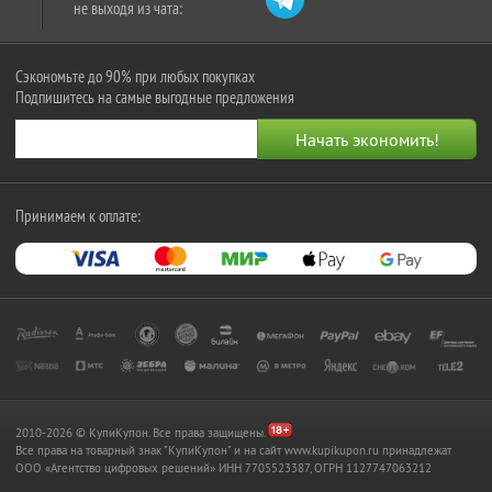
не выходя из чата:
Сэкономьте до 90% при любых покупках
Подпишитесь на самые выгодные предложения
Принимаем к оплате:
2010-2026 © КупиКупон. Все права защищены.
Все права на товарный знак "КупиКупон" и на сайт www.kupikupon.ru принадлежат
OOO «Агентство цифровых решений» ИНН 7705523387, ОГРН 1127747063212