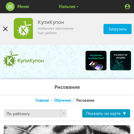
Меню
Нальчик
КупиКупон
Мобильное приложение
Загрузить
ещё удобнее
Рисование
Главная
Обучение
Рисование
Показать на карте
По рейтингу