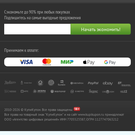
Сэкономьте до 90% при любых покупках
Подпишитесь на самые выгодные предложения
Принимаем к оплате:
2010-2026 © КупиКупон. Все права защищены.
Все права на товарный знак "КупиКупон" и на сайт www.kupikupon.ru принадлежат
OOO «Агентство цифровых решений» ИНН 7705523387, ОГРН 1127747063212