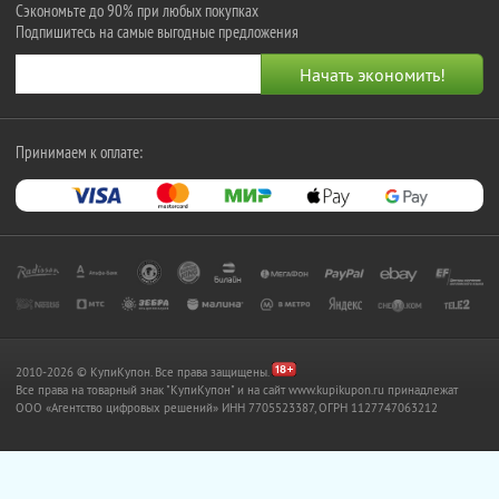
Сэкономьте до 90% при любых покупках
Подпишитесь на самые выгодные предложения
Принимаем к оплате:
2010-2026 © КупиКупон. Все права защищены.
Все права на товарный знак "КупиКупон" и на сайт www.kupikupon.ru принадлежат
OOO «Агентство цифровых решений» ИНН 7705523387, ОГРН 1127747063212