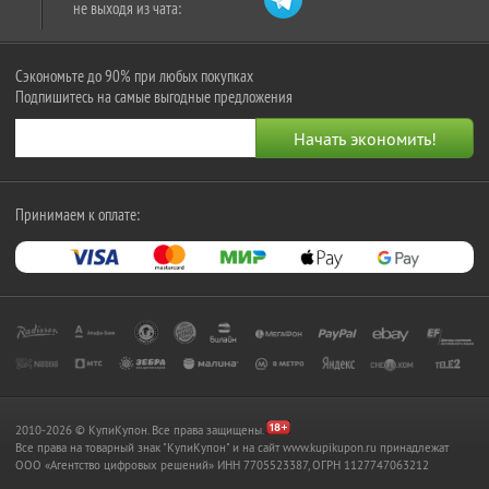
не выходя из чата:
Сэкономьте до 90% при любых покупках
Подпишитесь на самые выгодные предложения
Принимаем к оплате:
2010-2026 © КупиКупон. Все права защищены.
Все права на товарный знак "КупиКупон" и на сайт www.kupikupon.ru принадлежат
OOO «Агентство цифровых решений» ИНН 7705523387, ОГРН 1127747063212