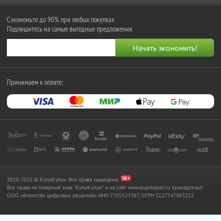
Сэкономьте до 90% при любых покупках
Подпишитесь на самые выгодные предложения
Принимаем к оплате:
2010-2026 © КупиКупон. Все права защищены.
Все права на товарный знак "КупиКупон" и на сайт www.kupikupon.ru принадлежат
OOO «Агентство цифровых решений» ИНН 7705523387, ОГРН 1127747063212