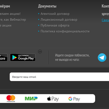
тнёрам
Документы
Кон
елаем акцию!
Агентский договор
spro
е, как Вебмастер
Лицензионный договор
Связ
е акции
Публичная оферта
Политика конфиденциальности
Ищите скидки поблизости,
не выходя из чата: