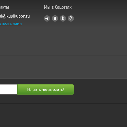
такты
Мы в Соцсетях
si@kupikupon.ru
аться с нами