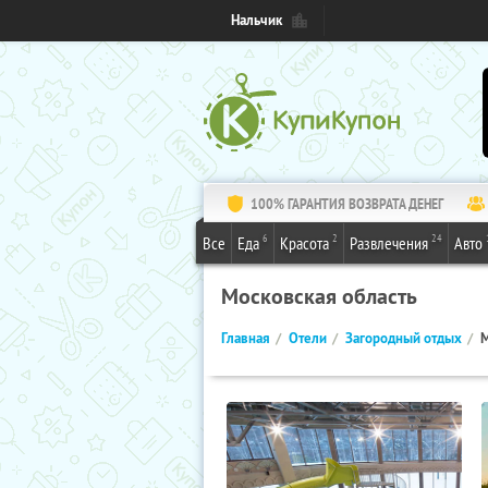
Нальчик
100% ГАРАНТИЯ ВОЗВРАТА ДЕНЕГ
6
2
24
Все
Еда
Красота
Развлечения
Авто
Московская область
Главная
Отели
Загородный отдых
М