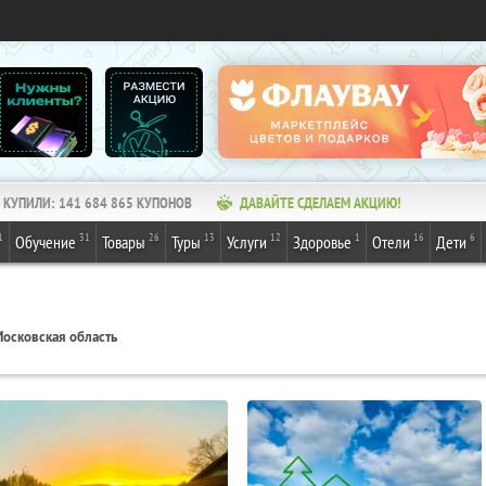
КУПИЛИ:
141 684 865
КУПОНОВ
ДАВАЙТЕ СДЕЛАЕМ АКЦИЮ!
1
31
26
13
12
1
16
6
Обучение
Товары
Туры
Услуги
Здоровье
Отели
Дети
осковская область