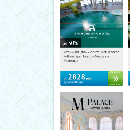
30
%
до
Отдых для двоих с питанием в отеле
22:15:43
Купи первым!
Arthurs Spa Hotel by Mercure в
Московская обл., г. Мытищи, д.
Мытищах
Ларево, ул. Хвойная, стр. 26
2828
от
руб.
до
65700
руб.