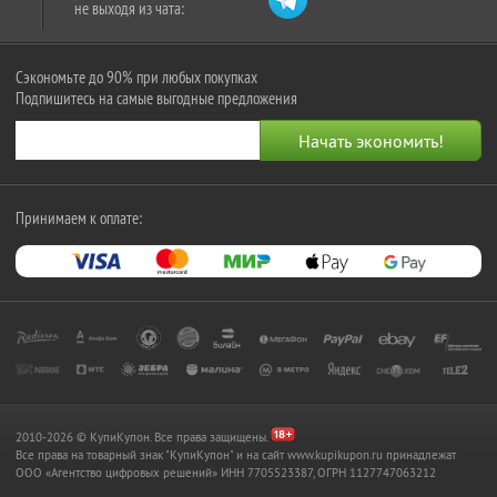
не выходя из чата:
Сэкономьте до 90% при любых покупках
Подпишитесь на самые выгодные предложения
Принимаем к оплате:
2010-2026 © КупиКупон. Все права защищены.
Все права на товарный знак "КупиКупон" и на сайт www.kupikupon.ru принадлежат
OOO «Агентство цифровых решений» ИНН 7705523387, ОГРН 1127747063212