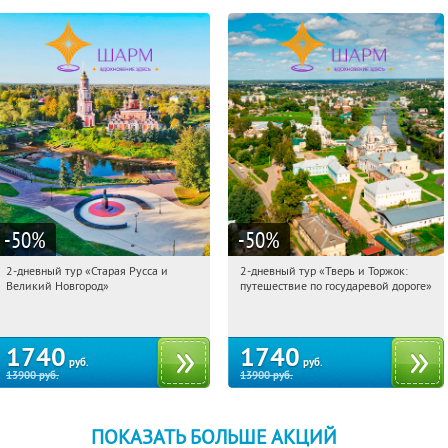
-50
%
-50
%
2-дневный тур «Старая Русса и
2-дневный тур «Тверь и Торжок:
12:57:43
Купили:
8
12:57:43
Купили:
30
Великий Новгород»
путешествие по государевой дороге»
Достоевская
Достоевская
1740
1740
руб.
руб.
13900
руб.
13900
руб.
ПОКАЗАТЬ БОЛЬШЕ АКЦИЙ