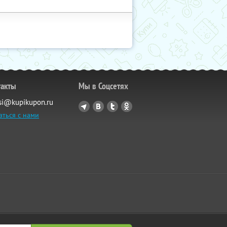
такты
Мы в Соцсетях
si@kupikupon.ru
аться с нами