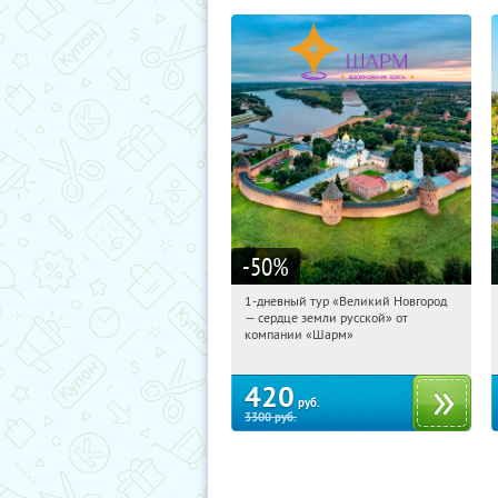
-50
%
1-дневный тур «Великий Новгород
12:57:43
Купили:
22
— сердце земли русской» от
Достоевская
компании «Шарм»
420
руб.
3300
руб.