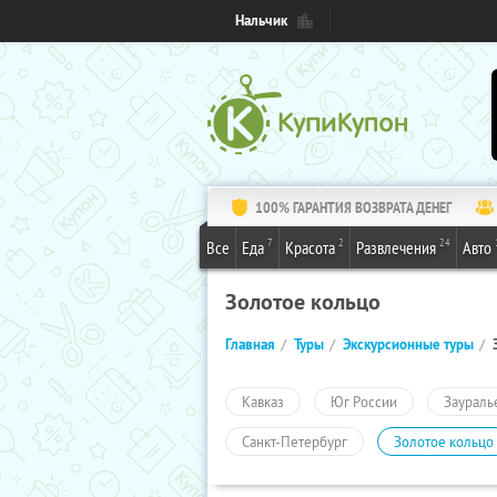
Нальчик
100% ГАРАНТИЯ ВОЗВРАТА ДЕНЕГ
7
2
24
Все
Еда
Красота
Развлечения
Авто
Золотое кольцо
Главная
Туры
Экскурсионные туры
Кавказ
Юг России
Заураль
Санкт-Петербург
Золотое кольцо