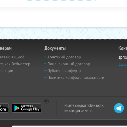
тнёрам
Документы
Кон
елаем акцию!
Агентский договор
spro
е, как Вебмастер
Лицензионный договор
Связ
е акции
Публичная оферта
Политика конфиденциальности
Ищите скидки поблизости,
не выходя из чата: