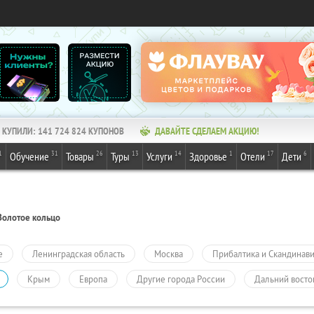
КУПИЛИ:
141 724 824
КУПОНОВ
ДАВАЙТЕ СДЕЛАЕМ АКЦИЮ!
1
31
26
13
14
1
17
6
Обучение
Товары
Туры
Услуги
Здоровье
Отели
Дети
Золотое кольцо
е
Ленинградская область
Москва
Прибалтика и Скандинав
Крым
Европа
Другие города России
Дальний восто