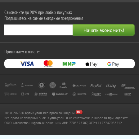
Сэкономьте до 90% при любых покупках
Подпишитесь на самые выгодные предложения
Принимаем к оплате:
2010-2026 © КупиКупон. Все права защищены.
Все права на товарный знак "КупиКупон" и на сайт www.kupikupon.ru принадлежат
OOO «Агентство цифровых решений» ИНН 7705523387, ОГРН 1127747063212