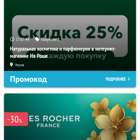
17:07:44
Получили:
1
Натуральная косметика и парфюмерия в интернет-
магазине Ив Роше
Россия
Промокод
ПОДРОБНЕЕ
-30
%