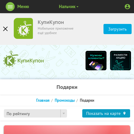
Меню
Нальчик
КупиКупон
Мобильное приложение
Загрузить
ещё удобнее
Подарки
Главная
Промокоды
Подарки
Показать на карте
По рейтингу