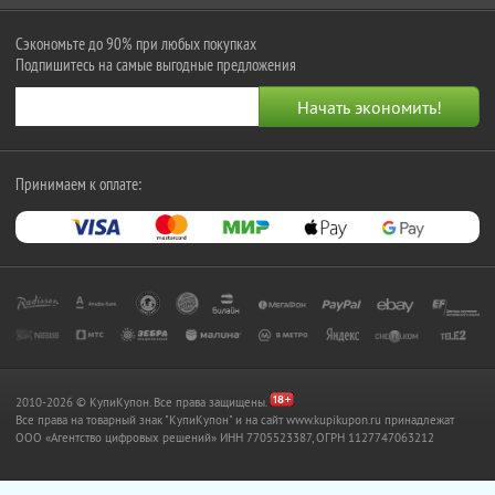
Сэкономьте до 90% при любых покупках
Подпишитесь на самые выгодные предложения
Принимаем к оплате:
2010-2026 © КупиКупон. Все права защищены.
Все права на товарный знак "КупиКупон" и на сайт www.kupikupon.ru принадлежат
OOO «Агентство цифровых решений» ИНН 7705523387, ОГРН 1127747063212