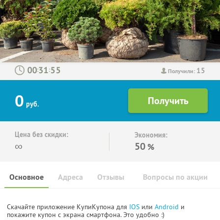
15
:
:
Получили:
0
руб.
Цена без скидки:
Экономия:
∞
50
%
Основное
Адреса
Отзывы
Вопросы по акции
Скачайте приложение КупиКупона для
IOS
или
Android
и
покажите купон с экрана смартфона. Это удобно :)