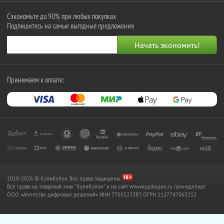
Сэкономьте до 90% при любых покупках
Подпишитесь на самые выгодные предложения
Принимаем к оплате:
2010-2026 © КупиКупон. Все права защищены.
Все права на товарный знак "КупиКупон" и на сайт www.kupikupon.ru принадлежат
OOO «Агентство цифровых решений» ИНН 7705523387, ОГРН 1127747063212