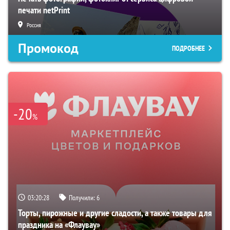
печати netPrint
Россия
Промокод
ПОДРОБНЕЕ
-20
%
03:20:27
Получили:
6
Торты, пирожные и другие сладости, а также товары для
праздника на «Флаувау»