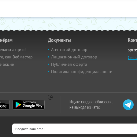
тнёрам
Документы
Кон
елаем акцию!
Агентский договор
spro
е, как Вебмастер
Лицензионный договор
Связ
е акции
Публичная оферта
Политика конфиденциальности
Ищите скидки поблизости,
не выходя из чата: