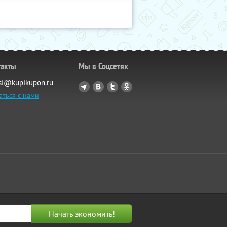
такты
Мы в Соцсетях
si@kupikupon.ru
аться с нами