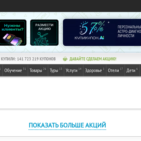
КУПИЛИ:
141 723 219
КУПОНОВ
ДАВАЙТЕ СДЕЛАЕМ АКЦИЮ!
1
31
26
13
14
1
17
6
Обучение
Товары
Туры
Услуги
Здоровье
Отели
Дети
ПОКАЗАТЬ БОЛЬШЕ АКЦИЙ