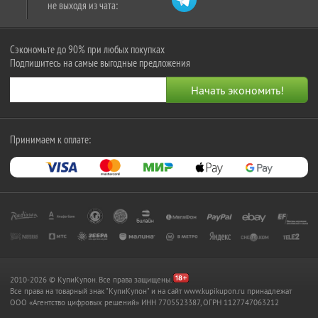
не выходя из чата:
Сэкономьте до 90% при любых покупках
Подпишитесь на самые выгодные предложения
Принимаем к оплате:
2010-2026 © КупиКупон. Все права защищены.
Все права на товарный знак "КупиКупон" и на сайт www.kupikupon.ru принадлежат
OOO «Агентство цифровых решений» ИНН 7705523387, ОГРН 1127747063212