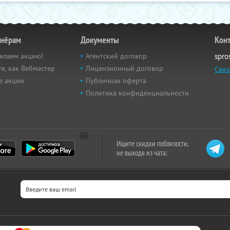
тнёрам
Документы
Кон
елаем акцию!
Агентский договор
spro
е, как Вебмастер
Лицензионный договор
Связ
е акции
Публичная оферта
Политика конфиденциальности
Ищите скидки поблизости,
не выходя из чата: