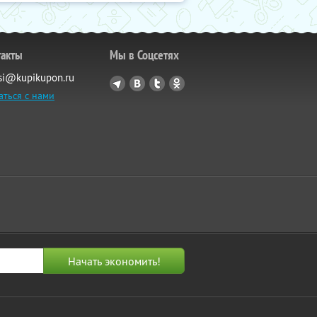
такты
Мы в Соцсетях
si@kupikupon.ru
аться с нами