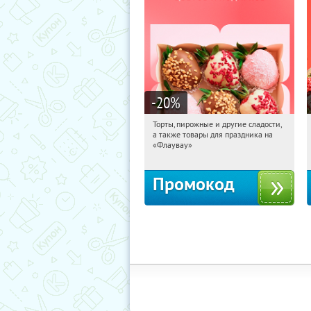
-20
%
Торты, пирожные и другие сладости,
15:04:44
Получили:
6
а также товары для праздника на
Россия
«Флаувау»
Промокод