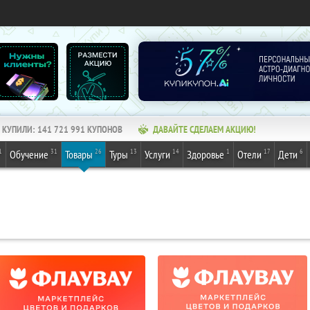
КУПИЛИ:
141 721 991
КУПОНОВ
ДАВАЙТЕ СДЕЛАЕМ АКЦИЮ!
1
31
26
13
14
1
17
6
Обучение
Товары
Туры
Услуги
Здоровье
Отели
Дети