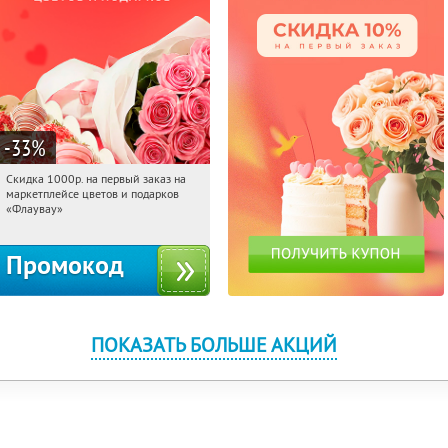
-33
%
Скидка 1000р. на первый заказ на
15:04:44
Получили:
18
маркетплейсе цветов и подарков
Россия
«Флаувау»
Промокод
ПОКАЗАТЬ БОЛЬШЕ АКЦИЙ