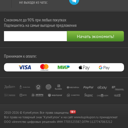
не выходя из чата:
Сэкономьте до 90% при любых покупках
Подпишитесь на самые выгодные предложения
Принимаем к оплате:
2010-2026 © КупиКупон. Все права защищены.
Все права на товарный знак "КупиКупон" и на сайт www.kupikupon.ru принадлежат
OOO «Агентство цифровых решений» ИНН 7705523387, ОГРН 1127747063212