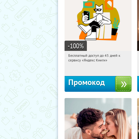
-100
%
Бесплатный доступ до 45 дней к
07:53:28
Получи первым!
сервису «Яндекс Книги»
Россия
Промокод