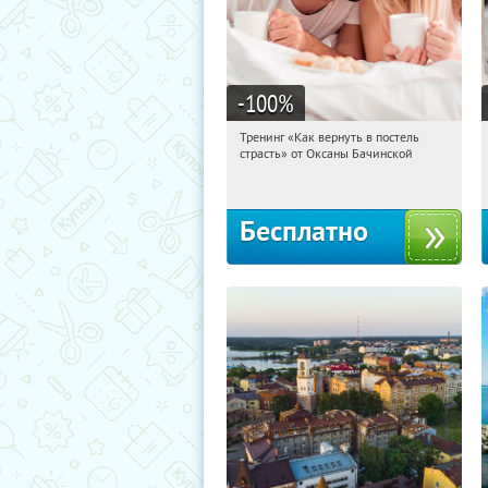
-100
%
Тренинг «Как вернуть в постель
07:53:28
Получили:
13
страсть» от Оксаны Бачинской
Россия
Бесплатно