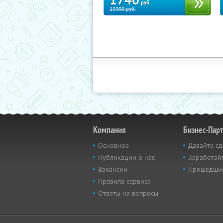
1740
руб.
13900
руб.
Компания
Бизнес-Пар
Основное
Давайте сд
Публикации о нас
Заработайт
Вакансии
Прошедши
Правила сервиса
Ответы на вопросы