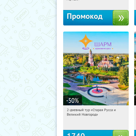
Промокод
-50
%
2-дневный тур «Старая Русса и
07:53:28
Купили:
8
Великий Новгород»
Достоевская