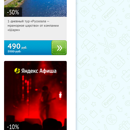
-50
%
1-дневный тур «Рускеала —
07:53:28
Купили:
48
мраморное царство» от компании
Достоевская
«Шарм»
490
руб.
3900
руб.
-10
%