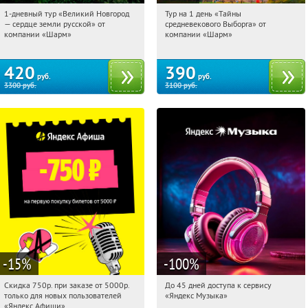
1-дневный тур «Великий Новгород
Тур на 1 день «Тайны
07:53:28
Купили:
22
07:53:28
Купили:
58
— сердце земли русской» от
средневекового Выборга» от
Достоевская
Достоевская
компании «Шарм»
компании «Шарм»
420
390
руб.
руб.
3300
руб.
3100
руб.
-15
%
-100
%
Скидка 750р. при заказе от 5000р.
До 45 дней доступа к сервису
07:53:28
Получили:
114
07:53:28
Получили:
48
только для новых пользователей
«Яндекс Музыка»
Россия
Россия
«Яндекс Афиши»