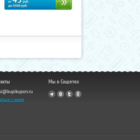
45
от
руб.
до
3900
руб.
такты
Мы в Соцсетях
si@kupikupon.ru
аться с нами