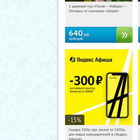
1-дневный тур «Псков — Изборск —
07:53:28
Купили:
12
Печоры» от компании «Шарм»
Достоевская
640
руб.
5100
руб.
-15
%
Скидка 300р. при заказе от 2000р.
07:53:28
Получили:
65
для новых пользователей в «Яндекс
Россия
Афише»