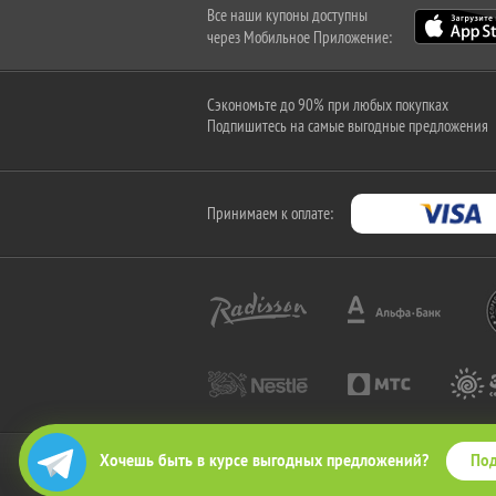
Все наши купоны доступны
через Мобильное Приложение:
Сэкономьте до 90% при любых покупках
Подпишитесь на самые выгодные предложения
Принимаем к оплате:
Под
Хочешь быть в курсе выгодных предложений?
2010-2026 © КупиКупон. Все права защищены.
Все права на товарный знак "КупиКупон" и на сайт