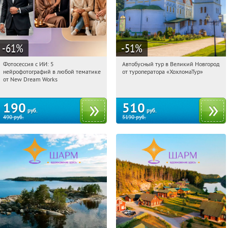
-61
%
-51
%
Фотосессия с ИИ: 5
Автобусный тур в Великий Новгород
07:53:28
Купили:
9
07:53:28
Купили:
2
нейрофотографий в любой тематике
от туроператора «ХохломаТур»
Сенная площадь
Россия
от New Dream Works
190
510
руб.
руб.
490
руб.
5190
руб.