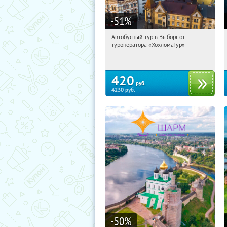
-51
%
Автобусный тур в Выборг от
07:53:28
Купили:
9
туроператора «ХохломаТур»
Сенная площадь
420
руб.
4230
руб.
-50
%