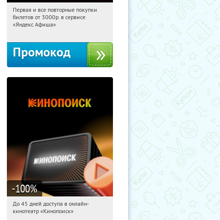
Первая и все повторные покупки
07:53:28
Получили:
155
билетов от 3000р. в сервисе
Россия
«Яндекс Афиша»
Промокод
-100
%
До 45 дней доступа в онлайн-
07:53:28
Получили:
113
кинотеатр «Кинопоиск»
Россия