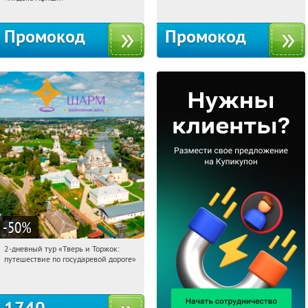
Промокод
Промокод
-50
%
2-дневный тур «Тверь и Торжок:
07:53:28
Купили:
30
путешествие по государевой дороге»
Достоевская