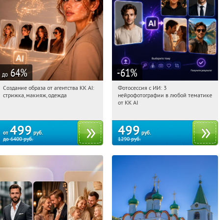
64
%
-61
%
до
Создание образа от агентства KK AI:
Фотосессия с ИИ: 3
07:53:28
Купили:
64
07:53:28
Купили:
81
стрижка, макияж, одежда
нейрофотографии в любой тематике
Россия
Россия
от KK AI
499
499
от
руб.
руб.
до
6400
руб.
1290
руб.