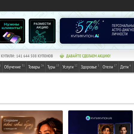
КУПИЛИ:
141 644 508
КУПОНОВ
ДАВАЙТЕ СДЕЛАЕМ АКЦИЮ!
1
31
26
13
12
1
17
6
Обучение
Товары
Туры
Услуги
Здоровье
Отели
Дети