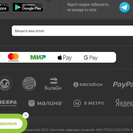
Ищите скидки поблизости,
не выходя из чата:
писаться
 www.kupikupon.ru принадлежат OOO «Агентство цифровых решений» ИНН 7705523387, ОГРН