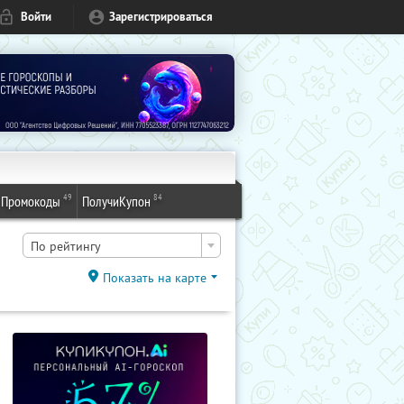
Войти
Зарегистрироваться
49
84
Промокоды
ПолучиКупон
По рейтингу
Показать на карте