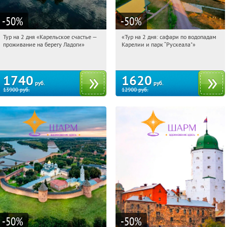
-50
%
-50
%
Тур на 2 дня «Карельское счастье —
«Тур на 2 дня: сафари по водопадам
07:53:28
Купили:
39
07:53:28
Купили:
6
проживание на берегу Ладоги»
Карелии и парк “Рускеала"»
Достоевская
Достоевская
1740
1620
руб.
руб.
13900
руб.
12900
руб.
-50
%
-50
%