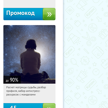
Промокод
90
%
до
Расчет матрицы судьбы, разбор
07:53:28
Купили:
29
профиля, набор антистресс-
Россия
раскрасок с мандалами