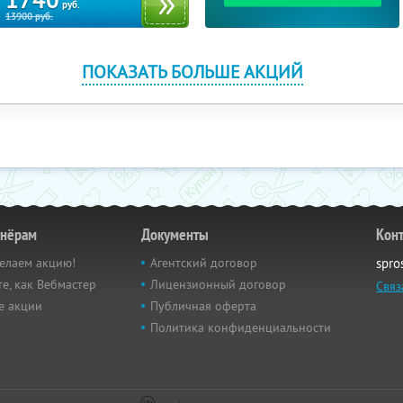
1740
руб.
13900
руб.
ПОКАЗАТЬ БОЛЬШЕ АКЦИЙ
тнёрам
Документы
Кон
елаем акцию!
Агентский договор
spro
е, как Вебмастер
Лицензионный договор
Связ
е акции
Публичная оферта
Политика конфиденциальности