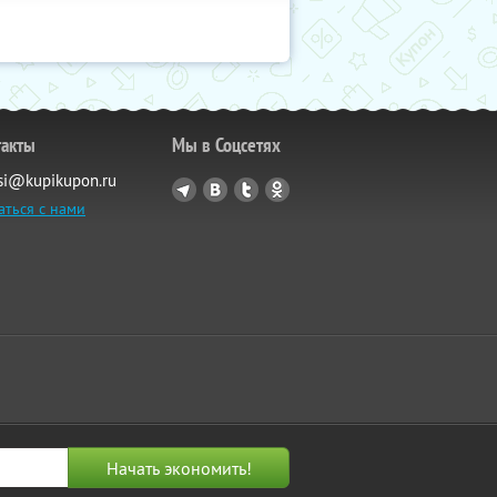
такты
Мы в Соцсетях
si@kupikupon.ru
аться с нами