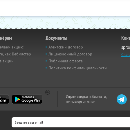
тнёрам
Документы
Кон
елаем акцию!
Агентский договор
spro
е, как Вебмастер
Лицензионный договор
Связ
е акции
Публичная оферта
Политика конфиденциальности
Ищите скидки поблизости,
не выходя из чата: