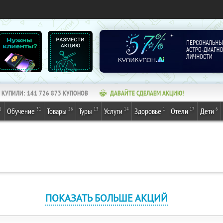
КУПИЛИ:
141 726 873
КУПОНОВ
ДАВАЙТЕ СДЕЛАЕМ АКЦИЮ!
1
31
26
13
14
1
17
6
Обучение
Товары
Туры
Услуги
Здоровье
Отели
Дети
ПОКАЗАТЬ БОЛЬШЕ АКЦИЙ