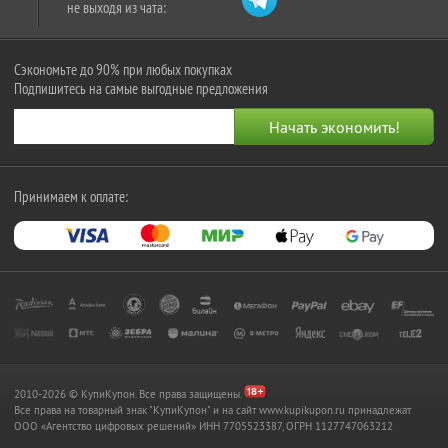
не выходя из чата:
Сэкономьте до 90% при любых покупках
Подпишитесь на самые выгодные предложения
Принимаем к оплате:
2010-2026 © КупиКупон. Все права защищены.
Все права на товарный знак "КупиКупон" и на сайт www.kupikupon.ru принадлежат
OOO «Агентство цифровых решений» ИНН 7705523387, ОГРН 1127747063212