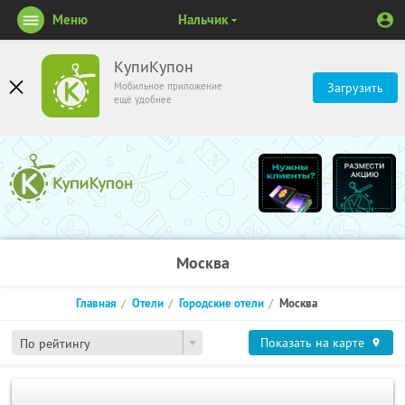
Меню
Нальчик
КупиКупон
Мобильное приложение
Загрузить
ещё удобнее
Москва
Главная
Отели
Городские отели
Москва
Показать на карте
По рейтингу