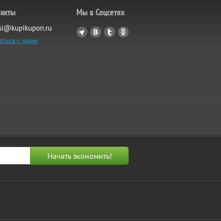
такты
Мы в Соцсетях
si@kupikupon.ru
аться с нами