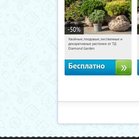
-50
%
Хвойные, плодовые, лиственные и
08:41:54
Получили:
15
декоративные растения от ТД
Выставочная
Угрешская
Diamond Garden
Бесплатно