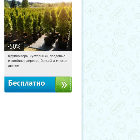
-50
%
Крупномеры, кустарники, плодовые
08:41:54
Получили:
28
и хвойные деревья, бонсай и многое
Москва, Рябиновая улица, 17
другое
Бесплатно