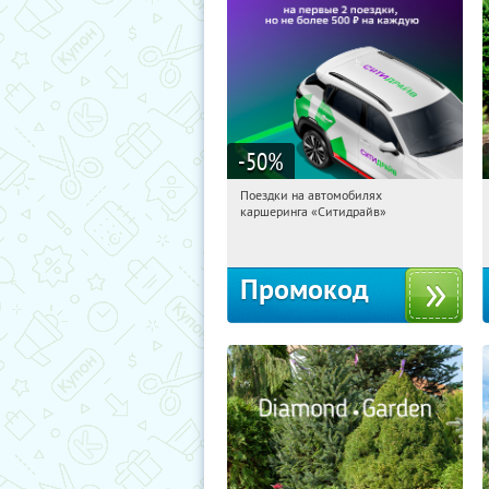
-50
%
Поездки на автомобилях
08:41:54
Получи первым!
каршеринга «Ситидрайв»
Россия
Промокод