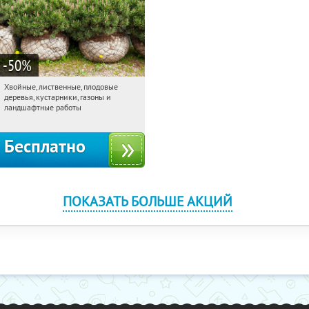
-50
%
Хвойные, лиственные, плодовые
08:41:54
Получили:
15
деревья, кустарники, газоны и
Павелецкая
Угрешская
ландшафтные работы
Бесплатно
ПОКАЗАТЬ БОЛЬШЕ АКЦИЙ