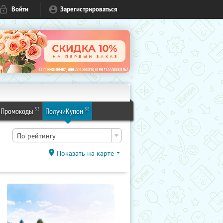
Войти
Зарегистрироваться
53
88
Промокоды
ПолучиКупон
По рейтингу
Показать на карте