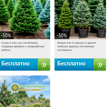
-50
%
-50
%
Сосны и ели, туи, лиственные,
Живые ели в горшках и другие
08:41:54
Получили:
31
08:41:54
Получили:
53
плодовые деревья и ландшафтные
хвойные деревья, лиственные
Московская обл., г. Химки,
Московская обл., г. Химки,
работы
кустарники
территориальное управление
территориальное управление
Кутузовское
Кутузовское
Бесплатно
Бесплатно