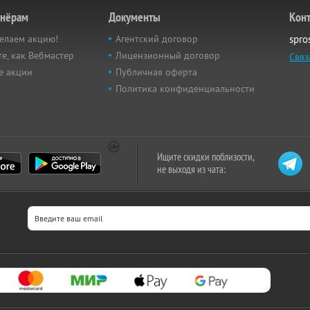
тнёрам
Документы
Кон
елаем акцию!
Агентский договор
spro
е, как Вебмастер
Лицензионный договор
Связ
е акции
Публичная оферта
Политика конфиденциальности
Ищите скидки поблизости,
не выходя из чата: