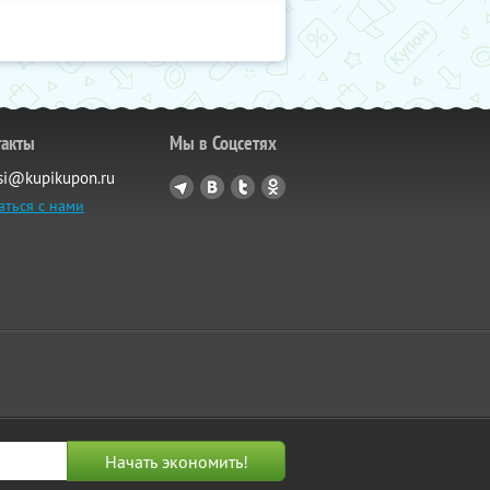
такты
Мы в Соцсетях
si@kupikupon.ru
аться с нами