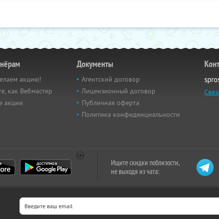
тнёрам
Документы
Кон
елаем акцию!
Агентский договор
spro
е, как Вебмастер
Лицензионный договор
Связ
е акции
Публичная оферта
Политика конфиденциальности
Ищите скидки поблизости,
не выходя из чата: