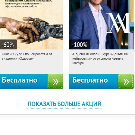
-60
%
-100
%
Онлайн-курсы по нейросетям от
4-дневный онлайн-курс «Деньги на
15:59:03
Получили:
7
15:59:03
Получили:
191
академии «Эдюсон»
нейросетях» от эксперта Артема
Москва
Россия
Мазура
Бесплатно
Бесплатно
ПОКАЗАТЬ БОЛЬШЕ АКЦИЙ