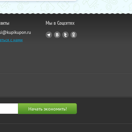
такты
Мы в Соцсетях
si@kupikupon.ru
аться с нами