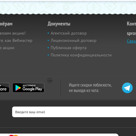
тнёрам
Документы
Кон
елаем акцию!
Агентский договор
spro
е, как Вебмастер
Лицензионный договор
Связ
е акции
Публичная оферта
Политика конфиденциальности
Ищите скидки поблизости,
не выходя из чата: