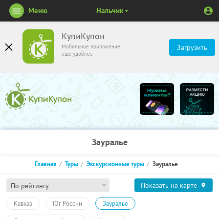
Меню
Нальчик
КупиКупон
Мобильное приложение
Загрузить
ещё удобнее
Зауралье
Главная
Туры
Экскурсионные туры
Зауралье
Показать на карте
По рейтингу
Кавказ
Юг России
Зауралье