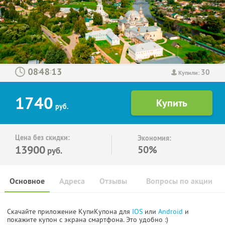
30
:
:
Купили:
1740
руб.
Цена без скидки:
Экономия:
13900
50%
руб.
Основное
Адреса
Отзывы
Вопросы по акции
Скачайте приложение КупиКупона для
IOS
или
Android
и
покажите купон с экрана смартфона. Это удобно :)