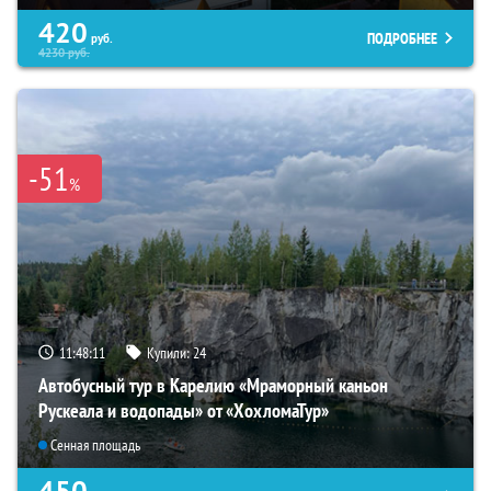
420
ПОДРОБНЕЕ
руб.
4230
руб.
-51
%
11:48:09
Купили:
24
Автобусный тур в Карелию «Мраморный каньон
Рускеала и водопады» от «ХохломаТур»
Сенная площадь
450