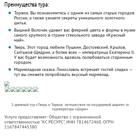
Преимущества тура:
Торжок. Вы познакомитесь с одним из самых старых городов
России, а также узнаете секреты уникального золотного
шитья.
Вышний Волочек удивит вас феерией цвета и формы в музее
самого крупного в стране стекольного завода «Красный
май».
Тверь. Этот город любили Пушкин, Достоевский, Крылов,
Салтыков-Щедрин, а более всех — императрица Екатерина II.
У вас будет возможность вдоволь полюбоваться старинным
городом.
Мармеладная сказка. Лихославль встречает гостей сладко —
тут вы сможете попробовать вкусный мармелад.
2-дневный тур «Тверь и Торжок: путешествие по государевой дороге» от
туроператора «Шарм»
Услуги предоставляет: Общество с ограниченной
ответственностью "КС РЕСУРС",
ИНН 7814672460
, ОГРН
1167847445380