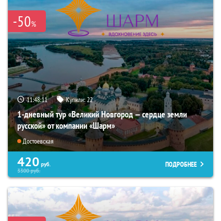
-50
%
11:48:09
Купили:
22
1-дневный тур «Великий Новгород — сердце земли
русской» от компании «Шарм»
Достоевская
420
ПОДРОБНЕЕ
руб.
3300
руб.