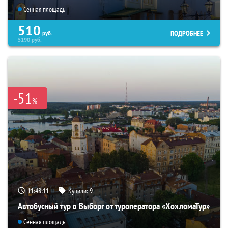
Сенная площадь
510
ПОДРОБНЕЕ
руб.
5190
руб.
-51
%
11:48:09
Купили:
9
Автобусный тур в Выборг от туроператора «ХохломаТур»
Сенная площадь