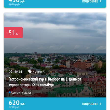
ПОДРОБНЕЕ
руб.
4550
руб.
-51
%
11:48:09
Купили:
5
Гастрономический тур в Выборг на 1 день от
туроператора «ХохломаТур»
Сенная площадь
620
ПОДРОБНЕЕ
руб.
6290
руб.