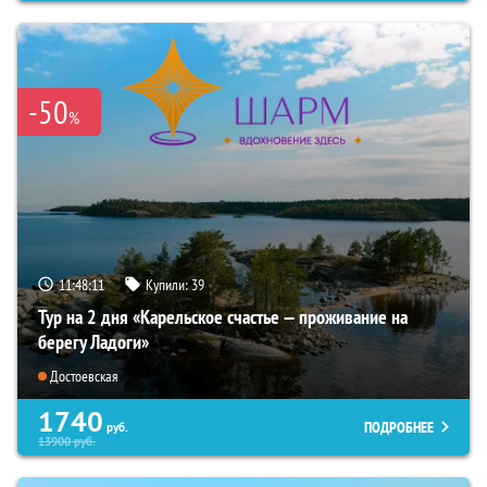
-50
%
11:48:09
Купили:
39
Тур на 2 дня «Карельское счастье — проживание на
берегу Ладоги»
Достоевская
1740
ПОДРОБНЕЕ
руб.
13900
руб.