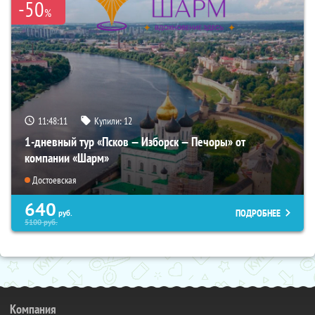
-50
%
11:48:09
Купили:
12
1-дневный тур «Псков — Изборск — Печоры» от
компании «Шарм»
Достоевская
640
ПОДРОБНЕЕ
руб.
5100
руб.
Компания