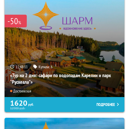
-50
%
11:48:09
Купили:
6
«Тур на 2 дня: сафари по водопадам Карелии и парк
“Рускеала"»
Достоевская
1620
ПОДРОБНЕЕ
руб.
12900
руб.