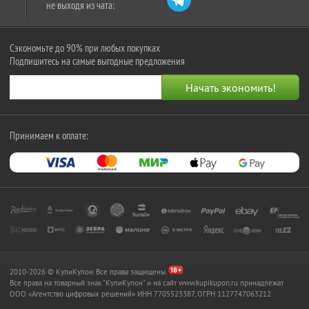
не выходя из чата:
Сэкономьте до 90% при любых покупках
Подпишитесь на самые выгодные предложения
Принимаем к оплате:
2010-2026 © КупиКупон. Все права защищены.
Все права на товарный знак "КупиКупон" и на сайт www.kupikupon.ru принадлежат
OOO «Агентство цифровых решений» ИНН 7705523387, ОГРН 1127747063212