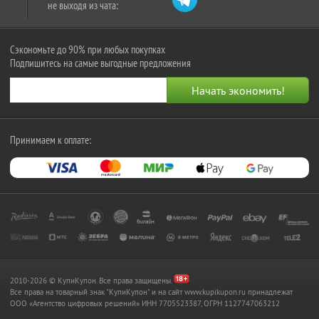
не выходя из чата:
Сэкономьте до 90% при любых покупках
Подпишитесь на самые выгодные предложения
Принимаем к оплате:
2010-2026 © КупиКупон. Все права защищены.
Все права на товарный знак "КупиКупон" и на сайт www.kupikupon.ru принадлежат
OOO «Агентство цифровых решений» ИНН 7705523387, ОГРН 1127747063212