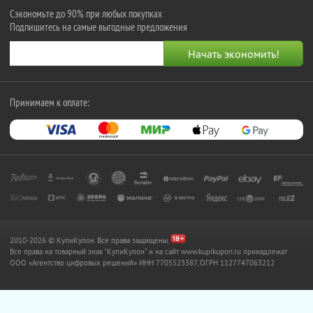
Сэкономьте до 90% при любых покупках
Подпишитесь на самые выгодные предложения
Принимаем к оплате:
2010-2026 © КупиКупон. Все права защищены.
Все права на товарный знак "КупиКупон" и на сайт www.kupikupon.ru принадлежат
OOO «Агентство цифровых решений» ИНН 7705523387, ОГРН 1127747063212