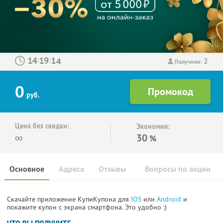
2
:
:
Получили:
0
руб.
Цена без скидки:
Экономия:
∞
30
%
Основное
Адреса
Отзывы
Вопросы по акции
Скачайте приложение КупиКупона для
IOS
или
Android
и
покажите купон с экрана смартфона. Это удобно :)