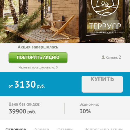
Акция завершилась
2
ПОВТОРИТЬ АКЦИЮ
Купили:
Человек проголосовало: 0
КУПИТЬ
3130
от
руб.
Цена без скидки:
Экономия:
39900
30%
руб.
Основное
Адреса
Отзывы
Вопросы по акции