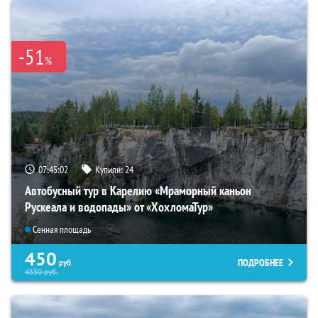
-51
%
07:45:01
Купили:
24
Автобусный тур в Карелию «Мраморный каньон
Рускеала и водопады» от «ХохломаТур»
Сенная площадь
450
ПОДРОБНЕЕ
руб.
4550
руб.