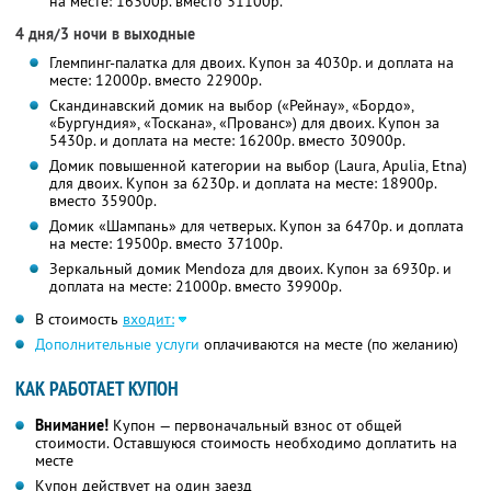
на месте: 16300р. вместо 31100р.
4 дня/3 ночи в выходные
Глемпинг-палатка для двоих. Купон за 4030р. и доплата на
месте: 12000р. вместо 22900р.
Скандинавский домик на выбор («Рейнау», «Бордо»,
«Бургундия», «Тоскана», «Прованс») для двоих. Купон за
5430р. и доплата на месте: 16200р. вместо 30900р.
Домик повышенной категории на выбор (Laura, Apulia, Etna)
для двоих. Купон за 6230р. и доплата на месте: 18900р.
вместо 35900р.
Домик «Шампань» для четверых. Купон за 6470р. и доплата
на месте: 19500р. вместо 37100р.
Зеркальный домик Mendoza для двоих. Купон за 6930р. и
доплата на месте: 21000р. вместо 39900р.
В стоимость
входит:
Дополнительные услуги
оплачиваются на месте (по желанию)
КАК РАБОТАЕТ КУПОН
Внимание!
Купон — первоначальный взнос от общей
стоимости. Оставшуюся стоимость необходимо доплатить на
месте
Купон действует на один заезд