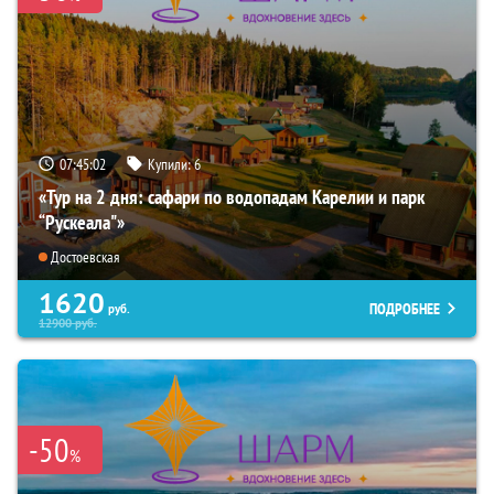
07:45:01
Купили:
6
«Тур на 2 дня: сафари по водопадам Карелии и парк
“Рускеала"»
Достоевская
1620
ПОДРОБНЕЕ
руб.
12900
руб.
-50
%