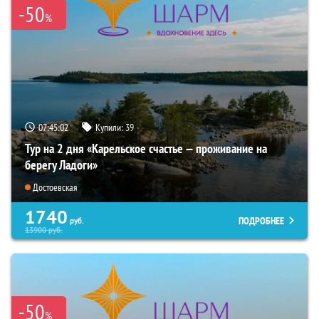
-50
%
07:45:01
Купили:
39
Тур на 2 дня «Карельское счастье — проживание на
берегу Ладоги»
Достоевская
1740
ПОДРОБНЕЕ
руб.
13900
руб.
-50
%