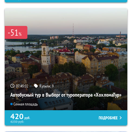
-51
%
07:45:01
Купили:
9
Автобусный тур в Выборг от туроператора «ХохломаТур»
Сенная площадь
420
ПОДРОБНЕЕ
руб.
4230
руб.