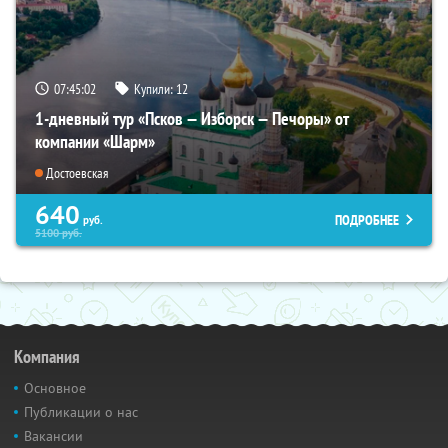
07:45:01
Купили:
12
1-дневный тур «Псков — Изборск — Печоры» от
компании «Шарм»
Достоевская
640
ПОДРОБНЕЕ
руб.
5100
руб.
Компания
Основное
Публикации о нас
Вакансии