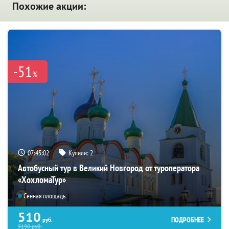
Похожие акции:
-51
%
07:45:01
Купили:
2
Автобусный тур в Великий Новгород от туроператора
«ХохломаТур»
Сенная площадь
510
ПОДРОБНЕЕ
руб.
5190
руб.