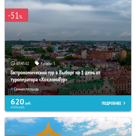
-51
%
07:45:01
Купили:
5
Гастрономический тур в Выборг на 1 день от
туроператора «ХохломаТур»
Сенная площадь
620
ПОДРОБНЕЕ
руб.
6290
руб.