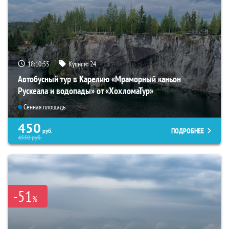
18:10:54
Купили:
24
Автобусный тур в Карелию «Мраморный каньон
Рускеала и водопады» от «ХохломаТур»
Сенная площадь
450
ПОДРОБНЕЕ
руб.
4550
руб.
-51
%