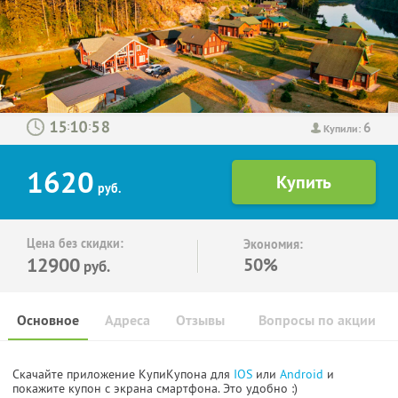
6
:
:
Купили:
1620
руб.
Цена без скидки:
Экономия:
12900
50%
руб.
Основное
Адреса
Отзывы
Вопросы по акции
Скачайте приложение КупиКупона для
IOS
или
Android
и
покажите купон с экрана смартфона. Это удобно :)