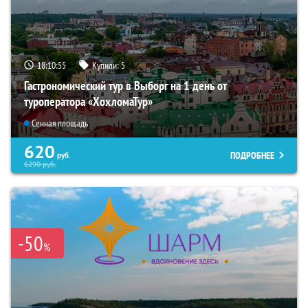
18:10:54
Купили:
5
Гастрономический тур в Выборг на 1 день от
туроператора «ХохломаТур»
Сенная площадь
620
ПОДРОБНЕЕ
руб.
6290
руб.
-50
%