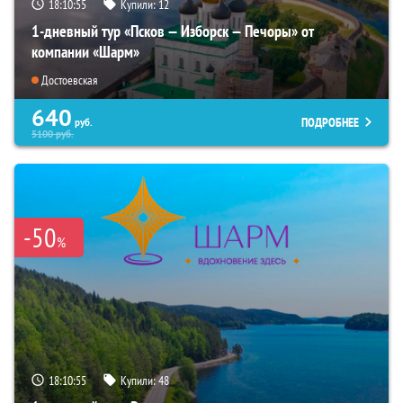
18:10:54
Купили:
12
1-дневный тур «Псков — Изборск — Печоры» от
компании «Шарм»
Достоевская
640
ПОДРОБНЕЕ
руб.
5100
руб.
-50
%
18:10:54
Купили:
48