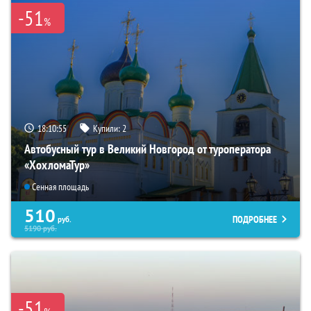
-51
%
18:10:54
Купили:
2
Автобусный тур в Великий Новгород от туроператора
«ХохломаТур»
Сенная площадь
510
ПОДРОБНЕЕ
руб.
5190
руб.
-51