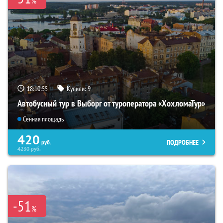
%
18:10:54
Купили:
9
Автобусный тур в Выборг от туроператора «ХохломаТур»
Сенная площадь
420
ПОДРОБНЕЕ
руб.
4230
руб.
-51
%