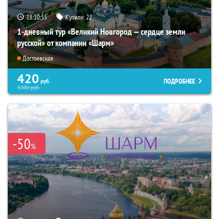
18:10:54
Купили:
22
1-дневный тур «Великий Новгород — сердце земли
русской» от компании «Шарм»
Достоевская
420
ПОДРОБНЕЕ
руб.
3300
руб.
-50
%