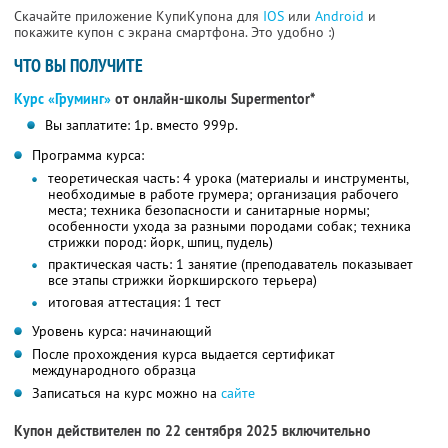
Скачайте приложение КупиКупона для
IOS
или
Android
и
покажите купон с экрана смартфона. Это удобно :)
ЧТО ВЫ ПОЛУЧИТЕ
Курс «Груминг»
от онлайн-школы Supermentor*
Вы заплатите: 1р. вместо 999р.
Программа курса:
теоретическая часть: 4 урока (материалы и инструменты,
необходимые в работе грумера; организация рабочего
места; техника безопасности и санитарные нормы;
особенности ухода за разными породами собак; техника
стрижки пород: йорк, шпиц, пудель)
практическая часть: 1 занятие (преподаватель показывает
все этапы стрижки йоркширского терьера)
итоговая аттестация: 1 тест
Уровень курса: начинающий
После прохождения курса выдается сертификат
международного образца
Записаться на курс можно на
сайте
Купон действителен по 22 сентября 2025 включительно