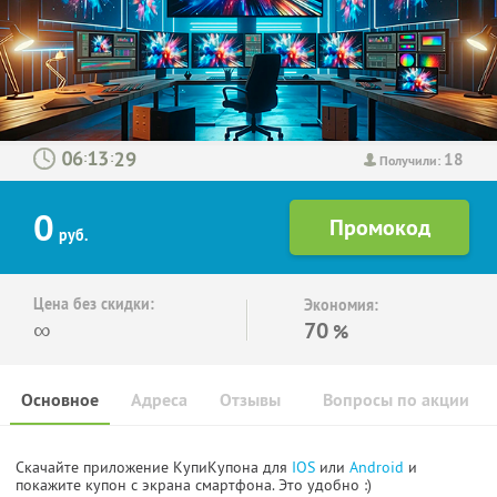
18
:
:
Получили:
0
руб.
Цена без скидки:
Экономия:
∞
70
%
Основное
Адреса
Отзывы
Вопросы по акции
Скачайте приложение КупиКупона для
IOS
или
Android
и
покажите купон с экрана смартфона. Это удобно :)