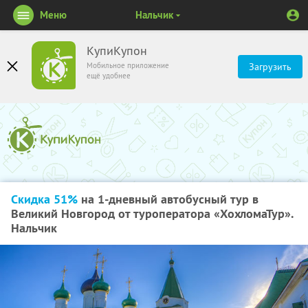
Меню
Нальчик
КупиКупон
Мобильное приложение
Загрузить
ещё удобнее
Скидка 51%
на 1-дневный автобусный тур в
Великий Новгород от туроператора «ХохломаТур».
Нальчик