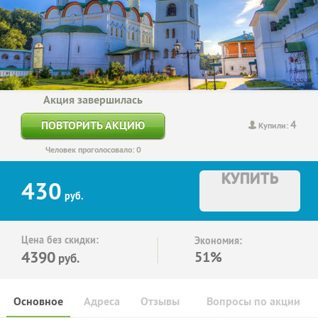
Акция завершилась
4
ПОВТОРИТЬ АКЦИЮ
Купили:
Человек проголосовало: 0
КУПИТЬ
430
руб.
Цена без скидки:
Экономия:
4390
51%
руб.
Основное
Адреса
Отзывы
Вопросы по акции