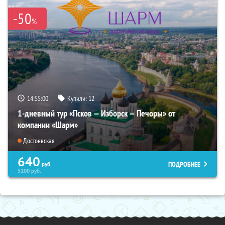
-50
%
14:54:58
Купили:
12
1-дневный тур «Псков — Изборск — Печоры» от
компании «Шарм»
Достоевская
640
ПОДРОБНЕЕ
руб.
5100
руб.