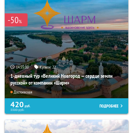
-50
%
14:54:58
Купили:
22
1-дневный тур «Великий Новгород — сердце земли
русской» от компании «Шарм»
Достоевская
420
ПОДРОБНЕЕ
руб.
3300
руб.