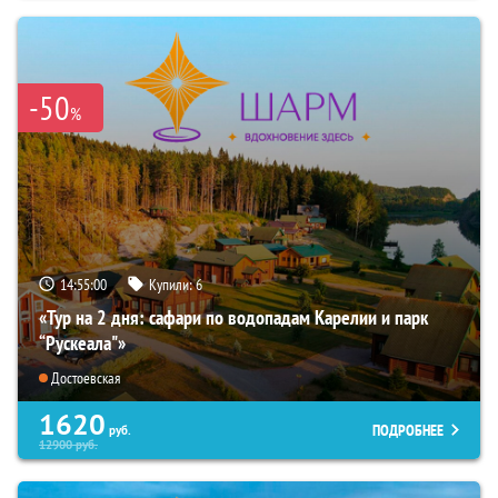
-50
%
14:54:58
Купили:
6
«Тур на 2 дня: сафари по водопадам Карелии и парк
“Рускеала"»
Достоевская
1620
ПОДРОБНЕЕ
руб.
12900
руб.