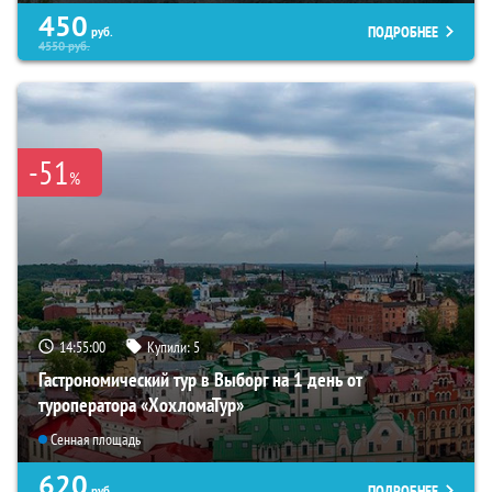
450
ПОДРОБНЕЕ
руб.
4550
руб.
-51
%
14:54:58
Купили:
5
Гастрономический тур в Выборг на 1 день от
туроператора «ХохломаТур»
Сенная площадь
620
ПОДРОБНЕЕ
руб.