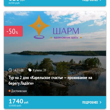
6290
руб.
-50
%
14:54:58
Купили:
39
Тур на 2 дня «Карельское счастье — проживание на
берегу Ладоги»
Достоевская
1740
ПОДРОБНЕЕ
руб.
13900
руб.