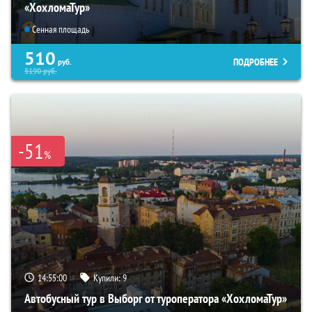
«ХохломаТур»
Сенная площадь
510
ПОДРОБНЕЕ
руб.
5190
руб.
-51
%
14:54:58
Купили:
9
Автобусный тур в Выборг от туроператора «ХохломаТур»