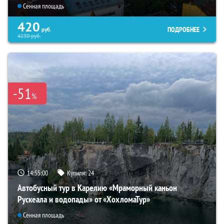
Сенная площадь
420
ПОДРОБНЕЕ
руб.
4230
руб.
-51
%
14:54:58
Купили:
24
Автобусный тур в Карелию «Мраморный каньон
Рускеала и водопады» от «ХохломаТур»
Сенная площадь