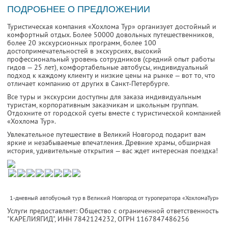
ПОДРОБНЕЕ О ПРЕДЛОЖЕНИИ
Туристическая компания «Хохлома Тур» организует достойный и
комфортный отдых. Более 50000 довольных путешественников,
более 20 экскурсионных программ, более 100
достопримечательностей в экскурсиях, высокий
профессиональный уровень сотрудников (средний опыт работы
гидов — 25 лет), комфортабельные автобусы, индивидуальный
подход к каждому клиенту и низкие цены на рынке — вот то, что
отличает компанию от других в Санкт-Петербурге.
Все туры и экскурсии доступны для заказа индивидуальным
туристам, корпоративным заказчикам и школьным группам.
Отдохните от городской суеты вместе с туристической компанией
«Хохлома Тур».
Увлекательное путешествие в Великий Новгород подарит вам
яркие и незабываемые впечатления. Древние храмы, обширная
история, удивительные открытия — вас ждет интересная поездка!
1-дневный автобусный тур в Великий Новгород от туроператора «ХохломаТур»
Услуги предоставляет: Общество с ограниченной ответственность
"КАРЕЛИЯГИД",
ИНН 7842124232
, ОГРН 1167847486256