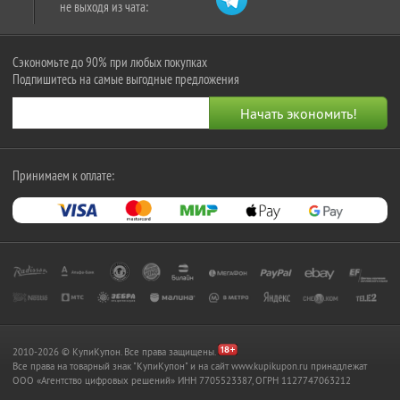
не выходя из чата:
Сэкономьте до 90% при любых покупках
Подпишитесь на самые выгодные предложения
Принимаем к оплате:
2010-2026 © КупиКупон. Все права защищены.
Все права на товарный знак "КупиКупон" и на сайт www.kupikupon.ru принадлежат
OOO «Агентство цифровых решений» ИНН 7705523387, ОГРН 1127747063212