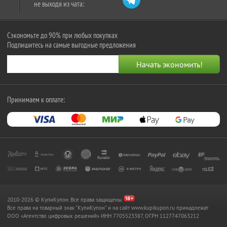
не выходя из чата:
Сэкономьте до 90% при любых покупках
Подпишитесь на самые выгодные предложения
Принимаем к оплате:
2010-2026 © КупиКупон. Все права защищены.
Все права на товарный знак "КупиКупон" и на сайт www.kupikupon.ru принадлежат
OOO «Агентство цифровых решений» ИНН 7705523387, ОГРН 1127747063212