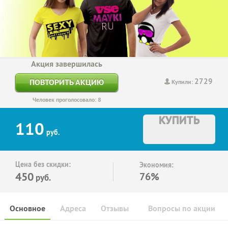
Акция завершилась
2729
ПОВТОРИТЬ АКЦИЮ
Купили:
Человек проголосовало: 8
КУПИТЬ
110
руб.
Цена без скидки:
Экономия:
450
76%
руб.
Основное
Адреса
Отзывы
Вопросы по акции