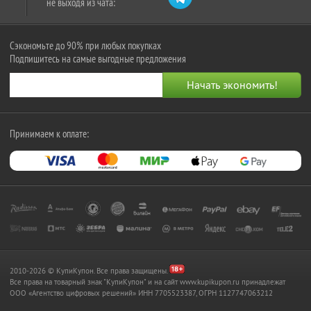
не выходя из чата:
Сэкономьте до 90% при любых покупках
Подпишитесь на самые выгодные предложения
Принимаем к оплате:
2010-2026 © КупиКупон. Все права защищены.
Все права на товарный знак "КупиКупон" и на сайт www.kupikupon.ru принадлежат
OOO «Агентство цифровых решений» ИНН 7705523387, ОГРН 1127747063212