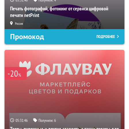
Печать фотографий, фотокниг от сервиса цифровой
печати netPrint
Россия
Промокод
ПОДРОБНЕЕ
-20
%
05:31:46
Получили:
6
Торты, пирожные и другие сладости, а также товары для