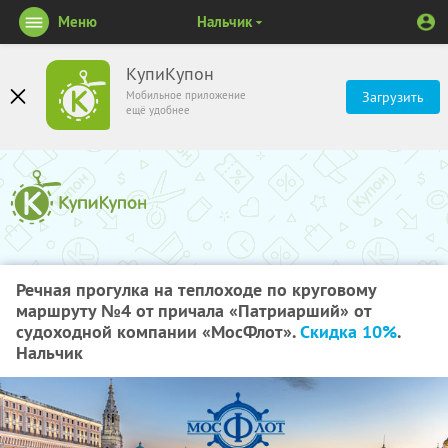
Меню
Нальчик
КупиКупон
Мобильное приложение
Загрузить
ещё удобнее
Речная прогулка на теплоходе по круговому
маршруту №4 от причала «Патриарший» от
судоходной компании «МосФлот».
Скидка 10%
.
Нальчик