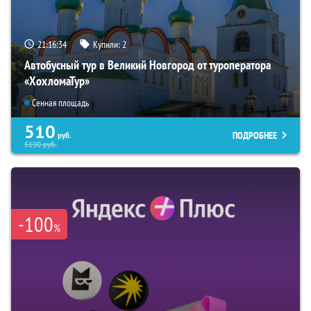
21:16:33
Купили:
2
Автобусный тур в Великий Новгород от туроператора
«ХохломаТур»
Сенная площадь
510
ПОДРОБНЕЕ
руб.
5190
руб.
-100
%