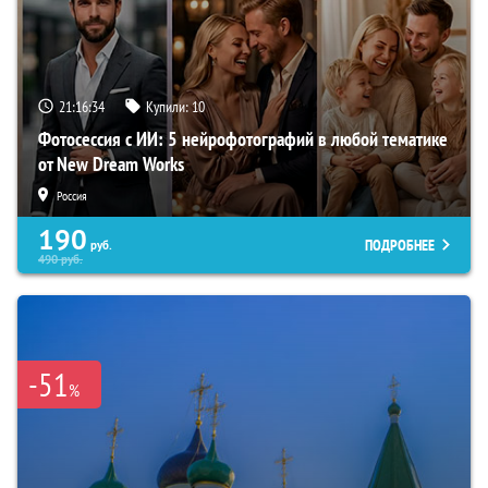
21:16:33
Купили:
10
Фотосессия с ИИ: 5 нейрофотографий в любой тематике
от New Dream Works
Россия
190
ПОДРОБНЕЕ
руб.
490
руб.
-51
%