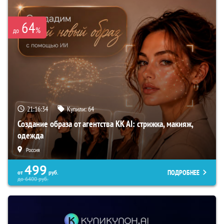
64
%
до
21:16:33
Купили:
64
Создание образа от агентства KK AI: стрижка, макияж,
одежда
Россия
499
ПОДРОБНЕЕ
от
руб.
до
6400
руб.