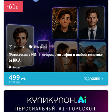
-61
%
21:16:33
Купили:
81
Фотосессия с ИИ: 3 нейрофотографии в любой тематике
от KK AI
Россия
499
ПОДРОБНЕЕ
руб.
1290
руб.