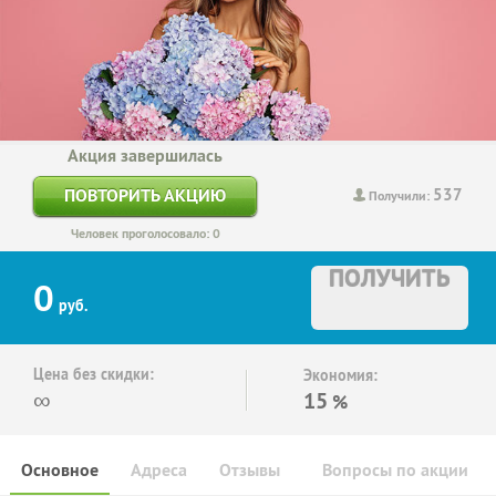
Акция завершилась
537
ПОВТОРИТЬ АКЦИЮ
Получили:
Человек проголосовало: 0
ПОЛУЧИТЬ
0
руб.
Цена без скидки:
Экономия:
∞
15
%
Основное
Адреса
Отзывы
Вопросы по акции